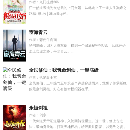
作者：九门提督666
江一然逆袭成为女总裁的上门女婿，从此走上了一条人生巅峰之
路精↑彩↓收║藏оо⒙νρW...
宦海青云
作者：悲伤牛肉面
秘书陈峰，因为大哥车祸，得到一个藏满秘密的U盘，从此开始
走上官途之路，平步青云。...
全民修仙：我氪命剑仙，一键满级
作者：执笔白玉京
全民修仙，三年练气五年筑基？许越穿越而来，觉醒了传承断绝
的最废剑灵根。好在有氪命模拟器在手。...
永恒剑祖
作者：剑宗
一代剑道天帝证道屠神，入轮回转世重生。这一世，修上古之
法，锻肉身天地，打破天地桎梏，斩碎欺世阴谋，以无敌之姿，