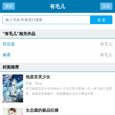
有毛儿
返回
足迹
搜 索
“有毛儿”相关作品
耳后蓝
有毛儿
偷香
有毛儿
封面推荐
他是言灵少女
作者：宅san
关于他是言灵少女当你从一个七尺男儿变成一只一米三的三无萝
莉，还有语言的能力，你想要做什么白小梦这不摆...
女总裁的极品狂婿