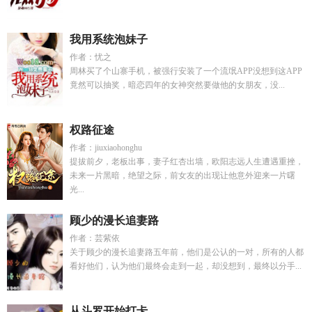
我用系统泡妹子
作者：忧之
周林买了个山寨手机，被强行安装了一个流氓APP没想到这APP
竟然可以抽奖，暗恋四年的女神突然要做他的女朋友，没...
权路征途
作者：jiuxiaohonghu
提拔前夕，老板出事，妻子红杏出墙，欧阳志远人生遭遇重挫，
未来一片黑暗，绝望之际，前女友的出现让他意外迎来一片曙
光...
顾少的漫长追妻路
作者：芸紫依
关于顾少的漫长追妻路五年前，他们是公认的一对，所有的人都
看好他们，认为他们最终会走到一起，却没想到，最终以分手...
从斗罗开始打卡