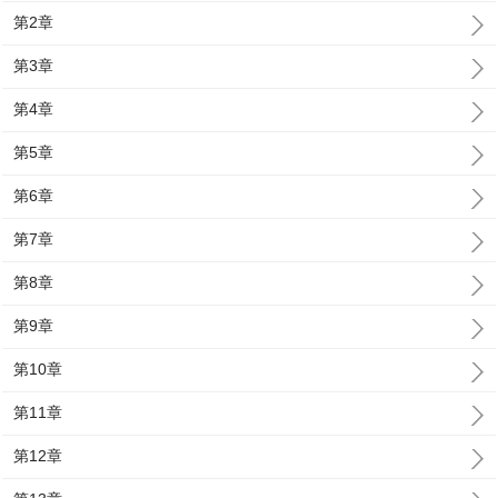
第2章
第3章
第4章
第5章
第6章
第7章
第8章
第9章
第10章
第11章
第12章