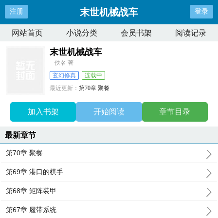
末世机械战车
注册
登录
网站首页
小说分类
会员书架
阅读记录
末世机械战车
佚名 著
玄幻修真
连载中
最近更新：
第70章 聚餐
更新时间：
2026-01-18 17:14:24
加入书架
开始阅读
章节目录
最新章节
第70章 聚餐
第69章 港口的棋手
第68章 矩阵装甲
第67章 履带系统