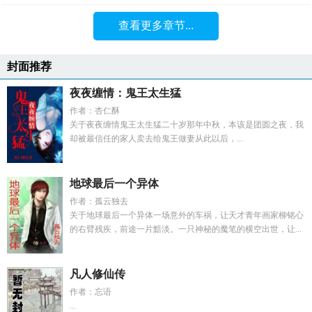
查看更多章节...
封面推荐
夜夜缠情：鬼王太生猛
作者：杏仁酥
关于夜夜缠情鬼王太生猛二十岁那年中秋，本该是团圆之夜，我
却被最信任的家人卖去给鬼王做妻从此以后，...
地球最后一个异体
作者：孤云独去
关于地球最后一个异体一场意外的车祸，让天才青年画家柳铭心
的右臂残疾，前途一片黯淡。一只神秘的魔笔的横空出世，让...
凡人修仙传
作者：忘语
...