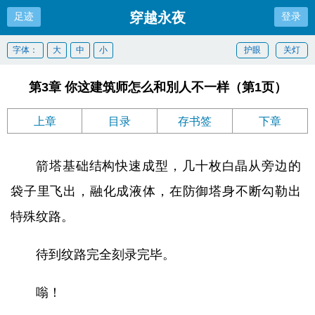
穿越永夜
足迹
登录
字体：
大
中
小
护眼
关灯
第3章 你这建筑师怎么和別人不一样（第1页）
上章
目录
存书签
下章
箭塔基础结构快速成型，几十枚白晶从旁边的
袋子里飞出，融化成液体，在防御塔身不断勾勒出
特殊纹路。
待到纹路完全刻录完毕。
嗡！