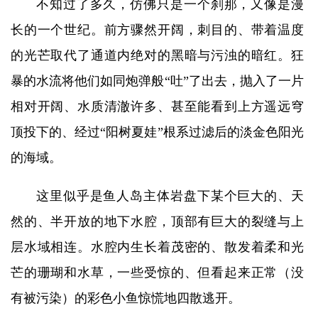
不知过了多久，仿佛只是一个刹那，又像是漫
长的一个世纪。前方骤然开阔，刺目的、带着温度
的光芒取代了通道内绝对的黑暗与污浊的暗红。狂
暴的水流将他们如同炮弹般“吐”了出去，抛入了一片
相对开阔、水质清澈许多、甚至能看到上方遥远穹
顶投下的、经过“阳树夏娃”根系过滤后的淡金色阳光
的海域。
这里似乎是鱼人岛主体岩盘下某个巨大的、天
然的、半开放的地下水腔，顶部有巨大的裂缝与上
层水域相连。水腔内生长着茂密的、散发着柔和光
芒的珊瑚和水草，一些受惊的、但看起来正常（没
有被污染）的彩色小鱼惊慌地四散逃开。