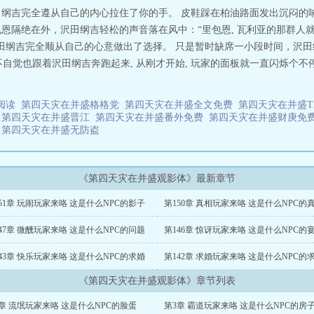
第四天灾在并盛
沢田纲吉完全遵从自己的内心拉住了你的手。 皮鞋踩在柏油路面发出沉闷的
里包恩隔绝在外，沢田纲吉轻松的声音落在风中：“里包恩, 瓦利亚的那群人就
沢田纲吉完全顺从自己的心意做出了选择。 只是暂时缺席一小段时间，沢
自觉也跟着沢田纲吉奔跑起来, 从刚才开始, 玩家的面板就一直闪烁个不
费阅读
第四天灾在并盛格格党
第四天灾在并盛全文免费
第四天灾在并盛T
读
第四天灾在并盛晋江
第四天灾在并盛番外免费
第四天灾在并盛财庚免
庚
第四天灾在并盛无防盗
《第四天灾在并盛观影体》最新章节
51章 玩闹玩家来咯 这是什么NPC的影子
第150章 真相玩家来咯 这是什么NPC的
47章 微醺玩家来咯 这是什么NPC的问题
第146章 惊讶玩家来咯 这是什么NPC的
43章 快乐玩家来咯 这是什么NPC的求婚
第142章 求婚玩家来咯 这是什么NPC的
《第四天灾在并盛观影体》章节列表
章 流氓玩家来咯 这是什么NPC的脸蛋
第3章 霸道玩家来咯 这是什么NPC的房