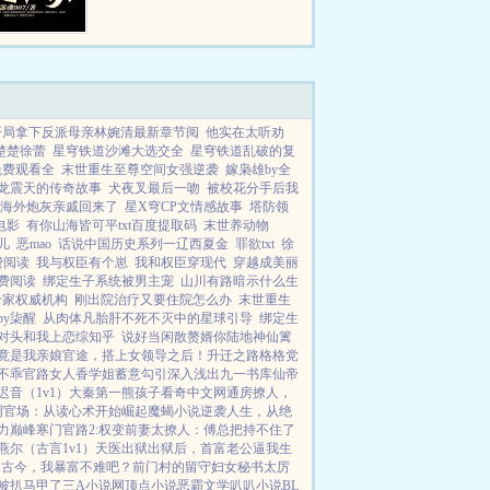
一声令下，全球顶尖专家任选
拔！...
开局拿下反派母亲林婉清最新章节阅
他实在太听劝
楚楚徐蕾
星穹铁道沙滩大选交全
星穹铁道乱破的复
免费观看全
末世重生至尊空间女强逆袭
嫁枭雄by全
龙震天的传奇故事
犬夜叉最后一吻
被校花分手后我
海外炮灰亲戚回来了
星X穹CP文情感故事
塔防领
电影
有你山海皆可平txt百度提取码
末世养动物
儿
恶mao
话说中国历史系列一辽西夏金
罪欲txt
徐
费阅读
我与权臣有个崽
我和权臣穿现代
穿越成美丽
费阅读
绑定生子系统被男主宠
山川有路暗示什么生
十家权威机构
刚出院治疗又要住院怎么办
末世重生
y柒醒
从肉体凡胎肝不死不灭中的星球引导
绑定生
对头和我上恋综知乎
说好当闲散赘婿你陆地神仙篱
竟是我亲娘
官途，搭上女领导之后！
升迁之路
格格党
不乖
官路女人香
学姐
蓄意勾引
深入浅出
九一书库
仙帝
迟音（1v1）
大秦第一熊孩子
看奇中文网
通房撩人，
啊
官场：从读心术开始崛起
魔蝎小说
逆袭人生，从绝
力巅峰
寒门官路2:权变
前妻太撩人：傅总把持不住了
燕尔（古言1v1）
天医出狱
出狱后，首富老公逼我生
通古今，我暴富不难吧？
前门村的留守妇女
秘书太厉
被扒马甲了
三A小说网
顶点小说
恶霸文学
叭叭小说
BL