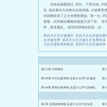
适请及时止损。 
住就会彻底错过, 所以，下意识地, 
住, 他拉着你大步跨出往前奔跑, 火焰将
沢田纲吉有了正大光明的理由。第一次, 
想着，沢田纲吉嘴角的弧度又深了些。 你不
样，莫名紊乱。 听到沢田纲吉的话，你...
第四天灾在并盛番外
第四天灾在并盛免
在并盛免费
第四天灾在并盛全文免费阅
灾在并盛财庚格格党
第四天灾在并盛财
第152章 沢田纲吉
第1
第148章 勾引玩家来咯 这是什么NPC的蛊惑
第1
第144章 筹备玩家来咯 这是什么NPC的婚礼
第1
第1章 流氓游戏来咯 这是什么NPC的头发
第2