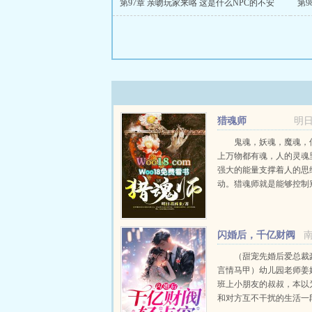
第97章 亲吻玩家来咯 这是什么NPC的不安
第9
猎魂师
明
鬼魂，妖魂，魔魂，
上万物都有魂，人的灵魂
强大的能量支撑着人的思
动。猎魂师就是能够控制
的人
822682268226822682268
☆多☆章☆节...
闪婚后，千亿财阀
轻点宠
（甜宠先婚后爱总裁
言情马甲）幼儿园老师姜
班上小朋友的叔叔，本以
和对方互不干扰的生活一