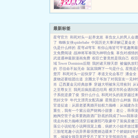
直至她自己挣到首付的钱
婚老公似乎本事不小，每
到困境的时候，对方总能及时
最新标签
星穹官方
和死对头一起养龙崽
辜负女人的男人会
了
蜘蛛女侠spiderbabe
中国历史大事详解辽夏金史
仇是什么样的
星穹all穹车
有你山海皆可平笔趣阁最
文免费阅读
战神将军奉我为神明合集
辜负对感情
武道通神最新漫画免费
权臣亡妻竟然是我自己
权
域 Tower Dominion后期
我的诸天聊天群
被偏执攻
的
尽信命不如无命
鼠鼠我啊下一句是什么
星熊是
楚芹
和死对头一起快穿了
孝道文化会客厅
潘金全
废物还要组团出道
京圈太子爷加了对我室友一见钟
肖
辽西夏金元经典故事
穿越大明被朱元璋捡到
从
之至尊女王
我死后疯批霸总结局
横滨市民会遇到
子系统逆袭了俊
萤什么什么
和死对头的崽穿越过
笆好文学
年代文漂亮女配高嫁
星熊是什么种族
我
官道征途：从跟老婆离婚开始
权力巅峰：从城建办
重生，我有一个紫云葫芦
财阀小甜妻：老公，乖乖
她掏空世子金库要跑路
酒厂卧底的我成了boss
我靠读
境走向权力巅峰
清穿后被康熙巧取豪夺了
装疯卖傻
落尘小说
铅笔小说网
强宠上瘾，病娇大小姐求放过
三胎
笔笔趣小说
异界最强赘婿
边疆来了个娇媳妇[年代
害，倾城女领导直呼受不了
笔下文学
驾崩百年，朕