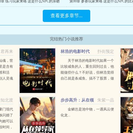
8章 练习玩家来咯 这是什么NPC的亲吻
第99章 参赛玩家来咯 这是什么NPC的比
查看更多章节...
完结热门小说推荐
日君再来
林浩的电影时代
扑街预定
仙魂，世
关于林浩的电影时代如果一个
里是含有
比较咸鱼的人，重生回到过去，他
维和活
能做些什么？不好说，但林浩觉得
别人灵魂
自己就是条咸鱼。搞不了股票，做
不了生意，那做回老本行？演员这
2268226更
碗饭，他还是很愿意吃的。（是
的，我又乖乖滚回来做回老本行，
南知北渡
步步高升：从在领
朱紫一品
写娱乐明星了。）...
导家借宿开始！
豪门现代
金鳞岂是池中物，一遇风云便
姝闪婚了
化龙...
为她可以
段时间，