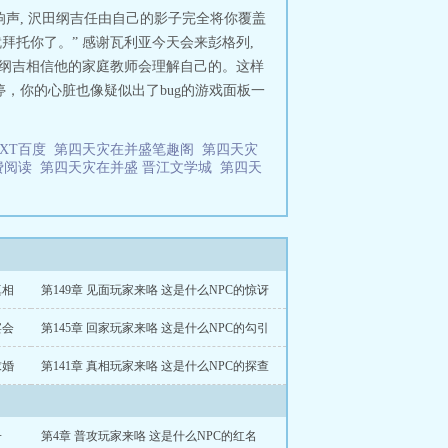
响声, 沢田纲吉任由自己的影子完全将你覆盖
拜托你了。” 感谢瓦利亚今天会来彭格列,
田纲吉相信他的家庭教师会理解自己的。这样
停，你的心脏也像疑似出了bug的游戏面板一
XT百度
第四天灾在并盛笔趣阁
第四天灾
费阅读
第四天灾在并盛 晋江文学城
第四天
真相
第149章 见面玩家来咯 这是什么NPC的惊讶
宴会
第145章 回家玩家来咯 这是什么NPC的勾引
求婚
第141章 真相玩家来咯 这是什么NPC的探查
子
第4章 普攻玩家来咯 这是什么NPC的红名