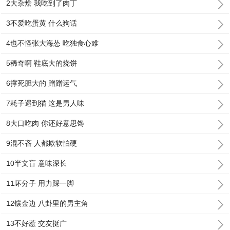
2大杂烩 我吃到了肉丁
3不爱吃蛋黄 什么狗话
4也不怪张大海怂 吃独食心难
5稀奇啊 鞋底大的烧饼
6撑死胆大的 蹭蹭运气
7耗子遇到猫 这是男人味
8大口吃肉 你还好意思馋
9混不吝 人都欺软怕硬
10半文盲 意味深长
11坏分子 用力踩一脚
12镶金边 八卦里的男主角
13不好惹 交友挺广