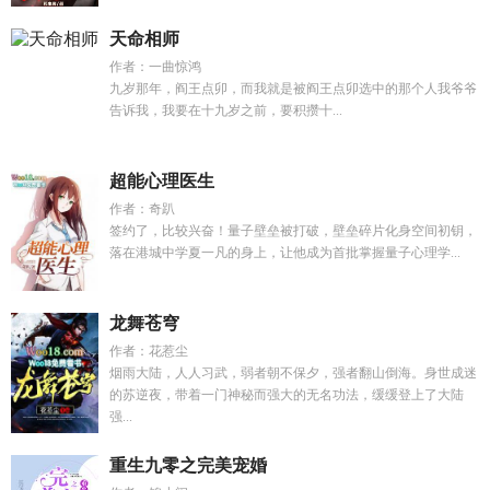
天命相师
作者：一曲惊鸿
九岁那年，阎王点卯，而我就是被阎王点卯选中的那个人我爷爷
告诉我，我要在十九岁之前，要积攒十...
超能心理医生
作者：奇趴
签约了，比较兴奋！量子壁垒被打破，壁垒碎片化身空间初钥，
落在港城中学夏一凡的身上，让他成为首批掌握量子心理学...
龙舞苍穹
作者：花惹尘
烟雨大陆，人人习武，弱者朝不保夕，强者翻山倒海。身世成迷
的苏逆夜，带着一门神秘而强大的无名功法，缓缓登上了大陆
强...
重生九零之完美宠婚