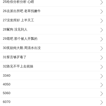
25给你分析分析 心瞎
26去派出所吧 老草找嫩牛
27没发挥好 上半天工
28鬣狗 没见到人
29蔫吧 那个被人开瓢的
30奖励炖大鹅 周清水出没
31誓言够歹毒了
32路见不平上去就抽
3340
4050
5060
6070