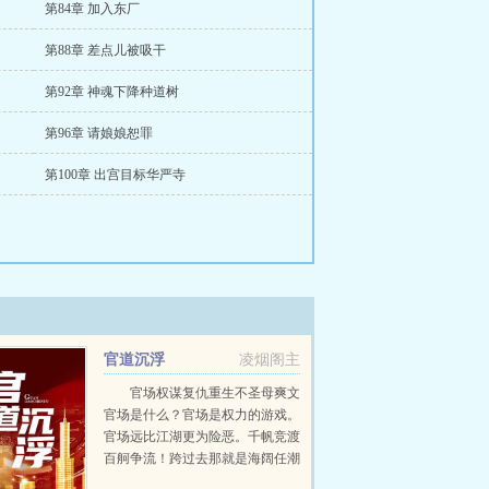
第84章 加入东厂
第88章 差点儿被吸干
第92章 神魂下降种道树
第96章 请娘娘恕罪
第100章 出宫目标华严寺
官道沉浮
凌烟阁主
官场权谋复仇重生不圣母爽文
官场是什么？官场是权力的游戏。
官场远比江湖更为险恶。千帆竞渡
百舸争流！跨过去那就是海阔任潮
涌风劲好扬帆！官场的规矩是什