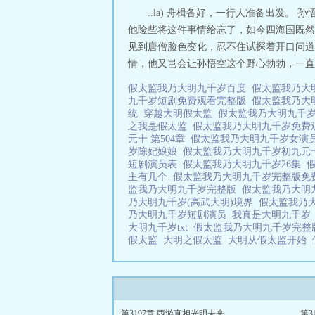
..la) 舟楫备好，一行人准备出发。
他险些将这件事情给忘了，如今四海国既然
见到唐僧脸色变化，忍不住试探着开口问道：
情，他又岂会让孙悟空这个野心勃勃，一直
假太监我乃大明九千岁百度
假太监我乃大
九千岁短剧免费观看完整版
假太监我乃大
统
穿越大明假太监
假太监我乃大明九千
之我是假太监
假太监我乃大明九千岁免费
元十 第504章
假太监我乃大明九千岁女演
岁陈妃娘娘
假太监我乃大明九千岁初九元十
短剧演员表
假太监我乃大明九千岁26集
主有几个
假太监我乃大明九千岁完整版
监我乃大明九千岁完整版
假太监我乃大明
乃大明九千岁(高武大明)境界
假太监我乃
乃大明九千岁短剧演员
我真是大明九千
大明九千岁txt
假太监我乃大明九千岁完
假太监
大明之假太监
大明从假太监开始
第3197章 西游真相光明未来
第3