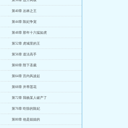
第36章 连升两级
第40章 丛林之王
第44章 陈妃争宠
第48章 那年十六猛如虎
第52章 虎城里的王
第56章 道法高手
第60章 陛下圣裁
第64章 宫内风波起
第68章 并蒂莲花
第72章 我杨某人破产了
第76章 吃惊的陈妃
第80章 他是姐姐的