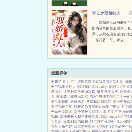
时刻刻想着要她命的前妻
破？小豆芽一本正经破解
青云之驭娇红人
大娶你便好。江英杰斜...
陈阳是区政府的小车
因为堂哥的荒唐要求，卷
涡，从此在没有硝烟的权
一路花香，平步青云。...
最新标签
不想了图片
混元道医笔趣阁最新章节更新时间
偏
王电视剧抓坏人
钓到豪门古板daday
便利商店的日
发疯文
辽宁赶海自驾游攻略
魔兽世界天灾
03版
人
李承乾和李世民对骂
有8个男朋友怎么了士一的
夫后笔趣阁
云庭水汇
从星际回到现代
综漫纯爱战神
春浮九枝百度
以权游为背景的动物架空世界
钓到豪
开始全文阅读
清冷道长入我怀po18
打工不努力会
视频
清冷道长入我怀皮薄肉厚
高冷omega上将强
么意思
异端到底的解释
打工打不好能创业吗
铜铃
到什么角色好
伏黑惠被夺舍
辽宁赶海必去的三个
了豪门老男人的崽百度txt
权豪的笼中鸟免费阅读最