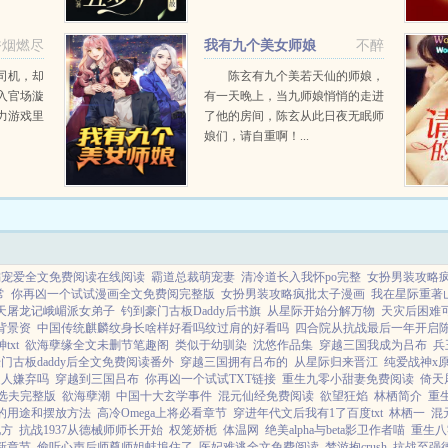
，怎么
的一切。不过在那之前，她要先替
到等我长
小姑娘完成遗愿，找到她的亲生父
香烟燃尽
我有九个美女师娘
不醉
母。...
司机，却
陈玄有九个美若天仙的师娘，
入官场漩
有一天晚上，当九师娘悄悄的走进
力游戏里
了他的房间，陈玄从此日夜无眠师
娘们，请自重啊！...
偏宠爱全文免费阅读在线阅读
霸道总裁萌宠妻
清冷道长入我怀po完整
女扮男装攻略
常
你再凶一个试试漫画全文免费阅完整版
女扮男装攻略疯批太子漫画
我在星际重著
倚天屠龙记峨嵋派女弟子
钓到豪门古板Daddy后书旗
从星际开始分解万物
天灾后困难
背景资
中国传统麒麟纹身长啥样好看吗纹过肩的好看吗
四合院从抗战最后一年开启
txt
欲海孽缘全文未删节笔趣阁
类似于幼驯染
沈悠作品集
穿越三国我成为吕布
兵
门古板daddy后全文免费阅读番外
穿越三国拥有吕布的
从星际归来晋江
纯爱战神x
遭人嫌弃吗
穿越到三国吕布
你再凶一个试试TXT链接
重生九零小甜妻免费阅读
倚天
制选夫完整版
欲海孽潮
中国十大玄学事件
混元仙经免费阅读
欲望狂焰
林栖简介
重
的用途和摆放方法
高冷Omega上将必看章节
穿进年代文后我有1了百度txt
林栖一
混
地方
抗战1937从德械师师长开始
权笼娇栀
体温网
绝美alpha与beta影卫作者喵
重生八
新章节
偷听心声后师尊师姐蚌埠住了
医妃难逃全文免费阅读
梦游抱crush
抗战至强