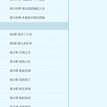
第3190章 前往道廷物是人非
第3186章 本座敖天再议四海
第4章 蛮牛三大式
第8章 绑人的艺术
第12章 大明之主
第16章 绝色少女
第20章 换血在望
第24章 强闯宫门
第28章 刺王杀驾
第32章 陈妃沐浴