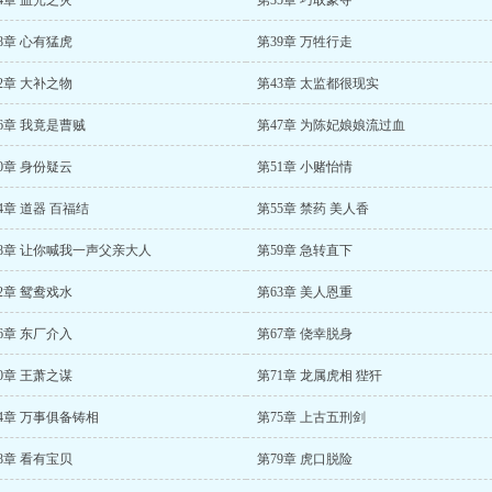
4章 血光之灾
第35章 巧取豪夺
8章 心有猛虎
第39章 万牲行走
2章 大补之物
第43章 太监都很现实
6章 我竟是曹贼
第47章 为陈妃娘娘流过血
0章 身份疑云
第51章 小赌怡情
4章 道器 百福结
第55章 禁药 美人香
58章 让你喊我一声父亲大人
第59章 急转直下
2章 鸳鸯戏水
第63章 美人恩重
6章 东厂介入
第67章 侥幸脱身
0章 王萧之谋
第71章 龙属虎相 狴犴
4章 万事俱备铸相
第75章 上古五刑剑
8章 看有宝贝
第79章 虎口脱险