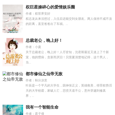
权巨星操碎心的爱情娱乐圈
作者：权世界安好
权志龙从来没想过，入伍后还能交到女朋友。两人保持不咸不淡
的距离，直至爸爸出了车祸。...
总裁老公，晚上好！
作者：小庞
关于总裁老公，晚上好！人尽皆知，沈君斯最近又迷上了个新
宠，他的惯病，贪新而厌旧！贝萤夏清楚地记得，这个男人，
当...
都市修仙之仙帝无敌
作者：秋分凉意
叶辰是一个平凡的大学生，因伸张正义，英雄救美，得罪权势滔
天的大学校霸，家破人亡，悲愤天道不公，意外穿越到修真
界，...
我有一个智能生命
作者：君子倩