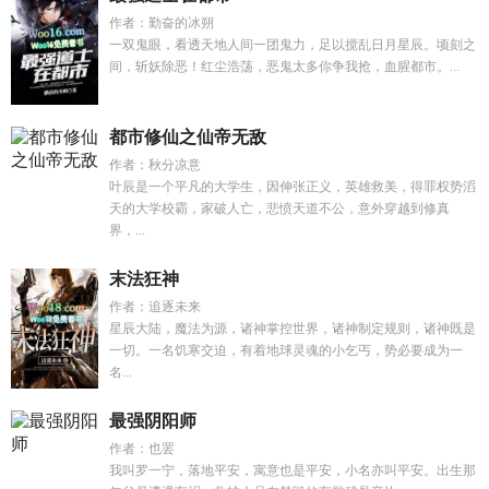
作者：勤奋的冰朔
一双鬼眼，看透天地人间一团鬼力，足以搅乱日月星辰。顷刻之
间，斩妖除恶！红尘浩荡，恶鬼太多你争我抢，血腥都市。...
都市修仙之仙帝无敌
作者：秋分凉意
叶辰是一个平凡的大学生，因伸张正义，英雄救美，得罪权势滔
天的大学校霸，家破人亡，悲愤天道不公，意外穿越到修真
界，...
末法狂神
作者：追逐未来
星辰大陆，魔法为源，诸神掌控世界，诸神制定规则，诸神既是
一切。一名饥寒交迫，有着地球灵魂的小乞丐，势必要成为一
名...
最强阴阳师
作者：也罢
我叫罗一宁，落地平安，寓意也是平安，小名亦叫平安。出生那