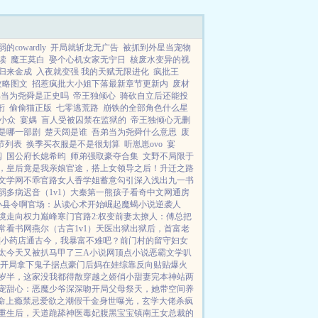
的cowardly
开局就斩龙无广告
被抓到外星当宠物
读
魔王莫白
娶个心机女家无宁日
核废水变异的视
归来金成
入夜就变强 我的天赋无限进化
疯批王
攻略图文
招惹疯批大小姐下落最新章节更新内
废材
弟当为尧舜是正史吗
帝王独倾心
骑砍自立后还能投
衎
偷偷猫正版
七零逃荒路
崩铁的全部角色什么星
小众
宴媀
盲人受被囚禁在监狱的
帝王独倾心无删
是哪一部剧
楚天阔是谁
吾弟当为尧舜什么意思
废
节列表
换季买衣服是不是很划算
听崽崽ovo
宴
阅
国公府长媳希昀
师弟强取豪夺合集
文野不局限于
，皇后竟是我亲娘
官途，搭上女领导之后！
升迁之路
文学网
不乖
官路女人香
学姐
蓄意勾引
深入浅出
九一书
弱多病
迟音（1v1）
大秦第一熊孩子
看奇中文网
通房
小县令啊
官场：从读心术开始崛起
魔蝎小说
逆袭人
境走向权力巅峰
寒门官路2:权变
前妻太撩人：傅总把
常
看书网
燕尔（古言1v1）
天医出狱
出狱后，首富老
]
小药店通古今，我暴富不难吧？
前门村的留守妇女
太今天又被扒马甲了
三A小说网
顶点小说
恶霸文学
叭
开局拿下鬼子据点
豪门后妈在娃综靠反向贴贴爆火
岁半，这家没我都得散
穿越之娇俏小甜妻
完本神站
两
宠甜心：恶魔少爷深深吻
开局父母祭天，她带空间养
命
上瘾禁忌
爱欲之潮
假千金身世曝光，玄学大佬杀疯
重生后，天道跪舔
神医毒妃腹黑宝宝
镇南王
女总裁的