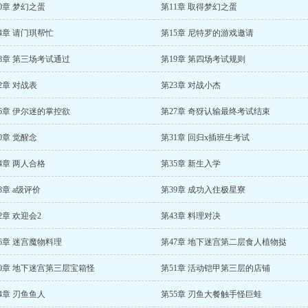
0章 梦幻之蛋
第11章 取得梦幻之蛋
4章 请门琪帮忙
第15章 尼特罗的游戏邀请
8章 第三场考试通过
第19章 第四场考试规则
2章 对战表
第23章 对战小杰
6章 伊尔迷的掌控欲
第27章 奇犽认输最终考试结束
0章 觉醒念
第31章 回归x插班生考试
4章 两人合格
第35章 新生入学
8章 a级评价
第39章 成功入住极星寮
2章 欢迎会2
第43章 料理对决
6章 迷宫魔物料理
第47章 地下迷宫第二层食人植物挞
50章 地下迷宫第三层宝箱怪
第51章 活动铠甲第三层的店铺
4章 刃鱼鱼人
第55章 刃鱼大餐触手怪巨蛙