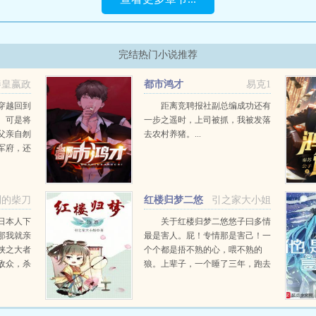
完结热门小说推荐
秦皇嬴政
都市鸿才
易克1
穿越回到
距离竞聘报社副总编成功还有
。可是将
一步之遥时，上司被抓，我被发落
父亲自刎
去农村养猪。...
军府，还
，发现自
的男人。
宝再次出
利的柴刀
红楼归梦二悠
引之家大小姐
悠
日本人下
关于红楼归梦二悠悠子曰多情
那我就亲
最是害人。屁！专情那是害己！一
侠之大者
个个都是捂不熟的心，喂不熟的
敌众，杀
狼。上辈子，一个睡了三年，跑去
纷飞的抗
跟他妹妹结婚了。这辈子，一个睡
永生难忘
了八年，好嘛，又要跑去和他妹妹
心怀家国
成亲得，我一个活了两辈子的瓶子