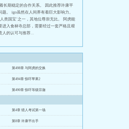
有着长期稳定的合作关系。 因此推荐许康平
题。 igo虽然在人间界有着巨大影响力。
人类国宝’之一，其地位尊崇无比。 阿虏能
想要进入食林寺总部，需要经过一套严格且艰
的认可与推荐...
第498章 与阿虏的交换
第494章 惊吓苹果2
第490章 惊吓等级宗迦
第4章 猎人考试第一场
第8章 许康平出手