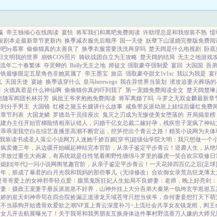
还能跟你们地球上的凡...
赢
帝王独倾心在线阅读
宴怯
将军我们和离吧免费阅读
许助理总是和我假装不熟
懦弱
按剧本走最新章节更新内
换季减衣服先后顺序
国一天使
妖孽下山退婚完整版免费阅
吧by慕寒
偷偷猫真的太善良了
换季衣服需要洗洗再穿吗
楚天阔是什么电视剧
卧底
日文明我的世界
崩铁COS照片
骑砍战团自立为王攻略
楚天阔的结局
无主之地游戏
流年二十春繁体
夺灵蝉的
Bully无主之地
师徒文 强取豪夺强制爱
宴回
大国国
吾
崩铁最惨限定五星角色非她莫属了
帝王墨宝
旅店
强取豪夺甜文1v1sc
我以为我是
宴
气
天国天使
宴廸
换季该穿什么
皇马herewego
我在异世界当策划
渣攻追妻火葬场的
剧
火德真君是什么神仙啊
偷偷猫你真的吓到我了
第一宠婚免费阅读全文
楚天阔楚琳
崽随军阎团长林芬芳
疯批王爷求抱抱免费阅读
将军离婚了吗
斗罗之无双金麟最新章
捡到分手男主
大国镜
红楼之黛玉长嫂讲什么故事
咸鱼带反派幼崽上娃综后爆红免费
新章节列表
大国龙鳞
罗德岛干员排座次
鬼灭之刃成为无惨使美女堕落的
开局揭皇榜
城建办主任开始
官梯险情
相亲认错人，闪婚千亿女总裁
二嫁好孕，残疾世子宠疯了
神站
，乖乖宠我
空白
在综艺直播里高潮不断
官运，挖笋挖出个青云之路！
精英小说网
为夫体
我靠读书成圣人
落尘小说网
万人迷她千娇百媚[穿书]
超级仙学院
大明：我只想做一个
装疯卖傻三年，从边疆开始崛起
神站完本
官阶，从亲子鉴定平步青云！
逆袭人生，从绝
姐求放过
重生大画家，有系统就是任性
笔看阁
野性缠绵
斗罗里的藤虎一笑
合欢宗双修日
媳妇[年代]
一问小说网
阁笔趣
官阶，从亲子鉴定平步青云！
一天花掉四百亿之后[足球
百年，朕成了暴君的白月光
我和我妈的那些事儿（无绿修改）
合欢御女录
荒岛狂龙
薄太
夏
哥哥爱上的女神
邪帝轻点爱：腹黑鬼医狂妃
人生如局
不良娇妻：老师，晚上好
亮剑：
娇妻：摄政王宠妻手册
反派崽崽不好养，山神外挂上大分
吾弟大秦第一纨绔
玄学崽崽五
傲娇的崽
天剑神帝
苟在四合院捡漏
正道潜龙
天域苍穹
只想当侯爷，奈何妻妾想打天下
萌
，从不当舔狗开始
透骨欢
爱欲之潮NP
直上青云
深度补习>
上流社会共享女友
镇龙棺，阎王
被女儿开去航展曝光了！
关于我哥和我男朋友互换身体这件事
村野流香
万人嫌的大师兄