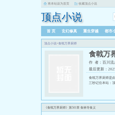
将本站设为首页
收藏顶点小说
顶点小说
首 页
玄幻修真
重生穿越
都市
顶点小说
>
食戟万界厨师
食戟万
作 者：百川流
最后更新：2025-1
食戟万界厨师是
三秒记住本站：顶点小
《食戟万界厨师》第501章 食林寺食义