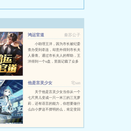
鸿运官道
秦苏公子
小助理王洋，因为市长被纪委
查办受到牵连，却意外得到市长夫
人垂青。通过市长夫人的帮助，王
洋得到一个u盘，里面记载了众多
不为人知的秘密。从此，王洋官运
亨通，红颜不断，从小助理一路扶
摇而上，直入云霄！...
他是言灵少女
宅san
关于他是言灵少女当你从一个
七尺男儿变成一只一米三的三无萝
莉，还有语言的能力，你想要做什
么白小梦这不摆明的么，肯定变回
去啊。群号524588046...