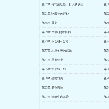
第57章 树精莱欧斯一行人的决定
第5
第61章 吃魔物的好处
第6
第65章 屠龙
第6
第69章 住宿研修的到来
第7
第73章 不合格or合格
第7
第77章 水原冬美的课题
第7
第81章 早餐结束
第8
第85章 幸平城一郎
第8
第89章 提出对决
第9
第93章 酒香煎饺
第9
第97章 清新牛肉蒸饺
第9