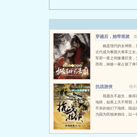
穿越后，她带崽掀
翻玄王府
她是现代的女神医，
古代成为黎国大将军之女
军府一夜之间惨遭巨变，
而死，婶娘一家占据了将
将她卖给了当她醒来之时
己身边躺着一个魔鬼一般
四年之后，她带着一对萌
抗战游侠
锋
现，一手...
我愿永不超生，换得
地狱，如果上天不帮我，
手杀的他们下地狱。陆远
为国为民独来独往，以一
敌无数，所向无敌。战火
战年代，亦是无数中国人
的痛苦记忆，数以百万计