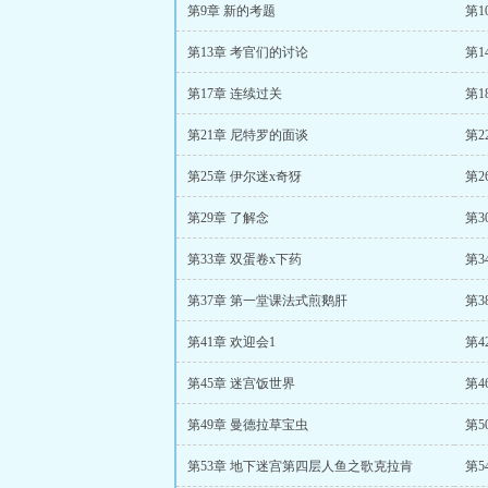
第9章 新的考题
第1
第13章 考官们的讨论
第1
第17章 连续过关
第1
第21章 尼特罗的面谈
第2
第25章 伊尔迷x奇犽
第2
第29章 了解念
第3
第33章 双蛋卷x下药
第3
第37章 第一堂课法式煎鹅肝
第3
第41章 欢迎会1
第4
第45章 迷宫饭世界
第4
第49章 曼德拉草宝虫
第
第53章 地下迷宫第四层人鱼之歌克拉肯
第5