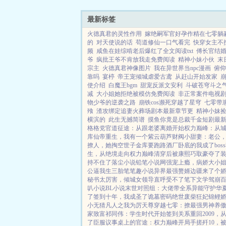
天...
最新标签
火德真君的灵性作用
嫁绝嗣军官好孕作精在七零躺
的
对天使说的话
苟道修仙一口气看完
快穿女主不
频
咸鱼在娃综啃老后爆红了全文阅读txt
傅长官结婚
爷
疯批王爷不肯放我走免费阅读
精神小妹小伙
末
宗主
火德真君神像图片
我在异世界当npc漫画
俯仰
靠吗
宴楟
帝王宠倾城虐爱古鸢
从赶山开始发家
使介绍
白魔王bgm
甜宠反派文安利
斗破苍穹斗之
减
大小姐她拒绝被模仿免费阅读
非正常案件电视
物少爷的逆袭之路
崩铁cos濒死穿越了星穹
七零带
飱
渣攻绑定追妻火葬场剧本最新章节更
精神小妹
横滨的
此生无撼简谱
摸鱼你竟是总裁千金短剧最
格格党
官道征途：从跟老婆离婚开始
权力巅峰：从
库
仙帝重生，我有一个紫云葫芦
财阀小甜妻：老公
撩人，她掏空世子金库要跑路
酒厂卧底的我成了boss
生，从绝境走向权力巅峰
清穿后被康熙巧取豪夺了
持不住了
落尘小说
铅笔小说网
强宠上瘾，病娇大小
公逼我生三胎
笔笔趣小说
异界最强赘婿
边疆来了个娇
秘书太厉害，倾城女领导直呼受不了
笔下文学
驾崩
叭小说
BL小说
末世对照组：大佬带全系异能守护华
了
签到十年，我成圣了
诡墓密码
绝世废柴狂妃
锦鲤
小无猜
凡人之我为厉天尊
穿越七零：撩最强男神养
家致富
祁同伟：学生时代开始签到关系
重回2009
了
臣服
议事桌上的
官途：权力巅峰
开局手搓歼10，