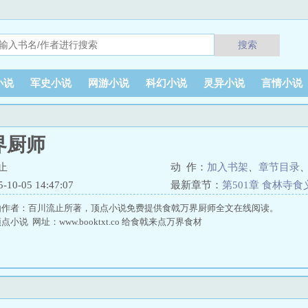
搜索
小说
军史小说
网游小说
科幻小说
灵异小说
言情小说
界厨师
止
动 作：
加入书架
、
章节目录
0-05 14:47:07
最新章节：
第501章 食林寺食
由作者：百川流止所著，顶点小说免费提供食戟万界厨师全文在线阅读。
说 网址：www.booktxt.co 给食戟来点万界食材