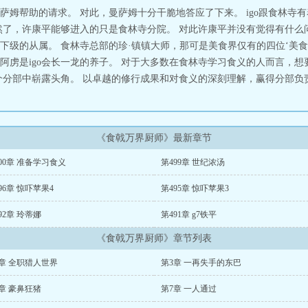
萨姆帮助的请求。 对此，曼萨姆十分干脆地答应了下来。 igo跟食林寺
了，许康平能够进入的只是食林寺分院。 对此许康平并没有觉得有什么问
下级的从属。 食林寺总部的珍·镇镇大师，那可是美食界仅有的四位‘美食
阿虏是igo会长一龙的养子。 对于大多数在食林寺学习食义的人而言，
分部中崭露头角。 以卓越的修行成果和对食义的深刻理解，赢得分部负责人
《食戟万界厨师》最新章节
00章 准备学习食义
第499章 世纪浓汤
96章 惊吓苹果4
第495章 惊吓苹果3
92章 玲蒂娜
第491章 g7铁平
《食戟万界厨师》章节列表
章 全职猎人世界
第3章 一再失手的东巴
章 豪鼻狂猪
第7章 一人通过