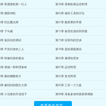
8章 再遇莱欧斯一行人
第59章 请莱欧斯品尝料理
2章 捕获鸡蛇
第63章 储存工具的讨论
6章 狂乱魔法师
第67章 极星寮的早晨
0章 下马威
第71章 备受欢迎的田所惠
4章 返回后的测试
第75章 浴室内的交谈
8章 平安归来的二人
第79章 蛋的课题测试
2章 研修结束的宴会
第83章 邀请绘里奈
6章 请城一郎料理食材
第87章 品尝料理
0章 爆炒糖醋鱼片
第91章 发光料理
4章 被找到的朗文大师
第95章 三百一十六盘
8章 小当家的升龙饺子
第99章 准备参加特级厨师测验
查看更多章节...