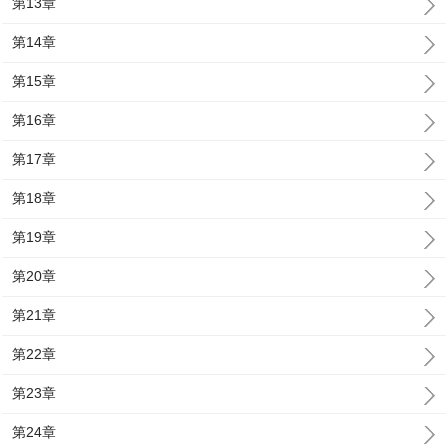
第13章
第14章
第15章
第16章
第17章
第18章
第19章
第20章
第21章
第22章
第23章
第24章