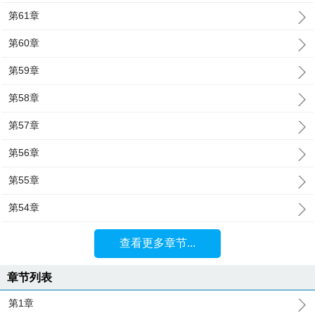
第61章
第60章
第59章
第58章
第57章
第56章
第55章
第54章
查看更多章节...
章节列表
第1章