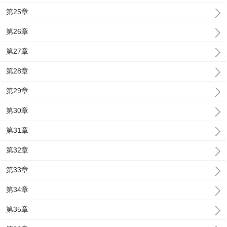
第25章
第26章
第27章
第28章
第29章
第30章
第31章
第32章
第33章
第34章
第35章