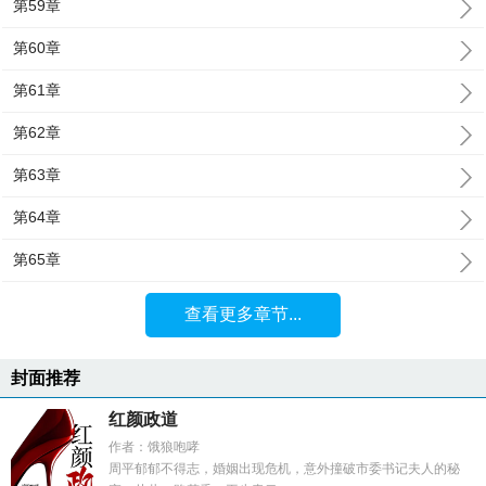
第59章
第60章
第61章
第62章
第63章
第64章
第65章
查看更多章节...
封面推荐
红颜政道
作者：饿狼咆哮
周平郁郁不得志，婚姻出现危机，意外撞破市委书记夫人的秘