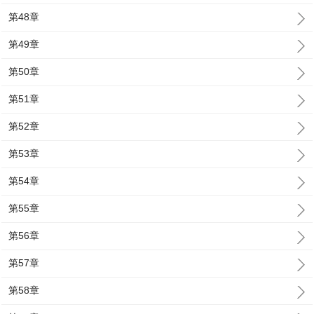
第48章
第49章
第50章
第51章
第52章
第53章
第54章
第55章
第56章
第57章
第58章