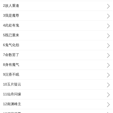
2故人重逢
3我是魔尊
4此处有鬼
5既已重来
6鬼气化怨
7命数罢了
8身有魔气
9沉香不眠
10玉片疑云
11仙舟问缘
12南渊峰主