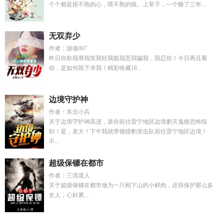
个个都是捂不熟的心，喂不熟的狼。上辈子，一个睡了三年...
无双弃少
作者：游魂007
昨日你欺我辱我笑我轻我贱我恶我骗我，我忍你！今日再且看
你，是如何跪下求我！精彩收藏18...
边境守护神
作者：东北小兵
关于边境守护神高进，派你前往雷宁地区边境剿灭鬼狼恐怖组
织！是，老大！下午我就带领猎豹突击队前往雷宁地区边境！
不...
超级保镖在都市
作者：三清道人
关于超级保镖在都市做为一只刚下山的小鲜肉，还得保护那么多
女人，心好累...