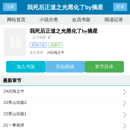
我死后正道之光黑化了by摘星
注册
登录
网站首页
小说分类
会员书架
阅读记录
我死后正道之光黑化了by摘星
赴月摘星 著
其他小说
连载中
最近更新：
24识海之中
更新时间：
2026-04-09 03:52:19
加入书架
开始阅读
章节目录
最新章节
24识海之中
23界山试炼2
22界山试炼1
21一事相求