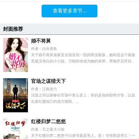
查看更多章节...
封面推荐
婚不将舅
作者：白水煮鱼
关于婚不将舅裴家是全国首屈一指的商业家族，她却是这个家族
里最没地位的小小姐。万能的他成为她的老师，带她开启开挂...
官场之谋猎天下
作者：江南老六
沈荡之所以能够在官场中青云直上，靠的是他的聪明才智，以及
众多红颜知己的鼎力相助。...
红楼归梦二悠悠
作者：引之家大小姐
关于红楼归梦二悠悠子曰多情最是害人。屁！专情那是害己！一