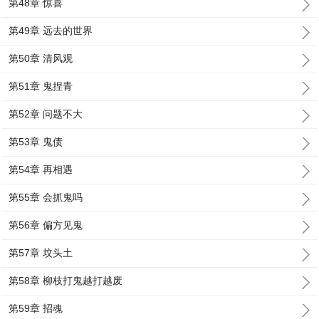
第48章 惊喜
第49章 远去的世界
第50章 清风观
第51章 鬼捏青
第52章 问题不大
第53章 鬼债
第54章 再相遇
第55章 会抓鬼吗
第56章 偏方见鬼
第57章 坟头土
第58章 柳枝打鬼越打越废
第59章 招魂