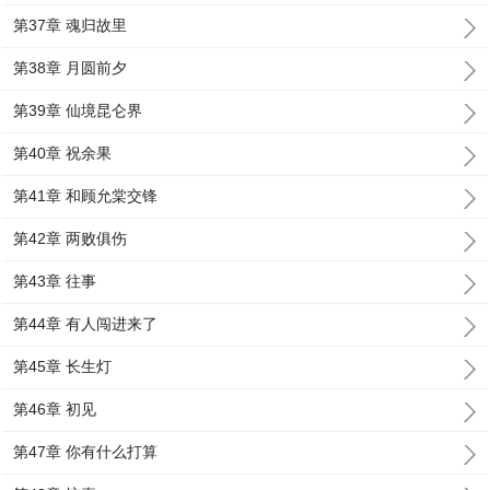
第37章 魂归故里
第38章 月圆前夕
第39章 仙境昆仑界
第40章 祝余果
第41章 和顾允棠交锋
第42章 两败俱伤
第43章 往事
第44章 有人闯进来了
第45章 长生灯
第46章 初见
第47章 你有什么打算