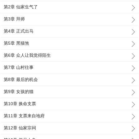
第2章 仙家生气了
第3章 拜师
第4章 正式出马
第5章 黑猫煞
第6章 众人让我觉得陌生
第7章 山村往事
第8章 最后的机会
第9章 女孩的猫
第10章 换命支票
第11章 支票来自地府
第12章 仙家宗祠