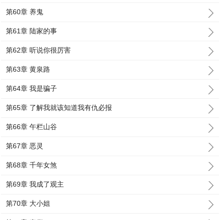
第60章 养鬼
第61章 陆家的事
第62章 听说你很厉害
第63章 黄泉路
第64章 我是骗子
第65章 了解我就该知道我有仇必报
第66章 午栏山谷
第67章 恶灵
第68章 千年女煞
第69章 我成了观主
第70章 大小姐