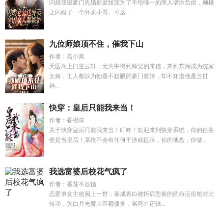
闪婚顶级豪门先婚后爱甜宠为了不给唯一的亲人增添负担，顾桃
之闪婚了一个外卖小哥。可这...
九位师娘顶不住，催我下山
作者：若小离
天医岛上门主云轩，无意中得到师父的来信，来到东海成为沈家
女婿，世人都以为他是不起眼的豪门赘婿，却不知道他是当世
神...
快穿：皇后只能我来当！
作者：香橙味
关于快穿皇后只能我来当！叮咚！欢迎来到快穿系统，你的任务
便是当皇后！系统不会有任何干涉或提示，你的地盘，你做...
我选富婆后校花气疯了
作者：番茄不放糖
恋爱单女主校园上一世，秦成表白被拒后悲催的的命运齿轮就此
转动，为白月光背上巨额债务，累死在还钱...