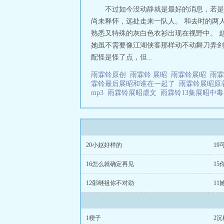
金手指，因特殊身
不过如今没动静就是最好的消息，若是
尚未释怀，远处走来一队人。 和去时的两
熟悉又特殊的灰白色衣衫出现在视野中。 
她虽不需要像江湖侠客那样动不动舞刀弄剑
配怪是怪了点，但...
雨霖铃原创
雨霖铃 展昭
雨霖铃展昭
雨
霖铃最后展昭和谁在一起了
雨霖铃展昭
mp3
雨霖铃展昭虐文
雨霖铃13集展昭中
20小赵好样的
1
16怎么就确定再见
15
12邵继祖你不对劲
11
1楔子
2