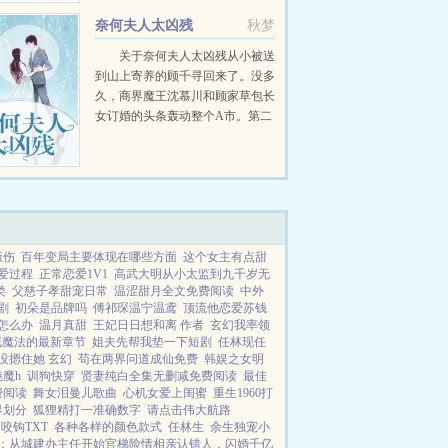
城师姐！完蛋了，我被美女包围
奈何夫人太凶残
秋梦
了！...
关于奈何夫人太凶残从小被送
到山上寄养的顾千寻回来了。没多
久，商界魔王沈慕川和顾家草包长
女订婚的头条轰动整个A市。第二
天，圈内所有大佬都收到结婚请
柬，还附带了句警告沈少夫人从山
里来的，除了长得漂亮和一身蛮
力，其他什么都不会，...
饭伤
百年变局主要体现在哪些方面
这个女主有点甜
爱过程
正常恋爱1V1
高武大明从小太监到九千岁无
类
父慈子孝甜宠日常
温涩甜月全文免费阅读
中外
剧
初朵是品牌吗
傅祁琛温宁温鸢
顶流他恋爱苏钱
怎么办
温月真甜
王妃日日想和离 作者
玄幻我率领
眠魔法的最新章节
姐夫先帮我垫一下短剧
任林现任
没摁住她 玄幻
苟在两界问道成仙免费
韩娱之女明
魔h
训狗快穿
贤妻纯白全集无删减免费阅读
最佳
费阅读
舞女泪曼儿歌曲
心机女爱上闺蜜
重生1960打
界划分
狐狸精打一准确数字
请点击伟大航路
咬钩TXT
各种各样的颜色款式
任林生
余生独宠小
：从城建办主任开始
官梯险情
相亲认错人，闪婚千亿