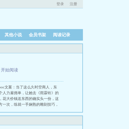
登录
注册
其他小说
会员书架
阅读记录
、
开始阅读
oc文案：当了这么久时空商人，东
个人力雇佣单，让她去《雨霖铃》的
，花大价钱送东西的确实头一份，这
方一次，练就一手娴熟的雕刻技巧，
慢存稿ing食用指南：1.女无磕
主外，会有一名其他剧集中的穿越者作为
直接观看本文4.文中会有《太平
有改动，总体发展不变6.女主无敌