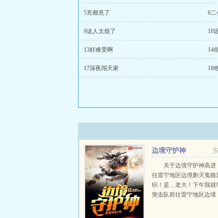
5充都充了
6
9这人太烦了
10
13好难受啊
1
17深夜闯天家
18
边境守护神
关于边境守护神高进
往雷宁地区边境剿灭鬼狼
织！是，老大！下午我就
突击队前往雷宁地区边境
是你带领猎豹突击队去，
己去！老大，我自己去？