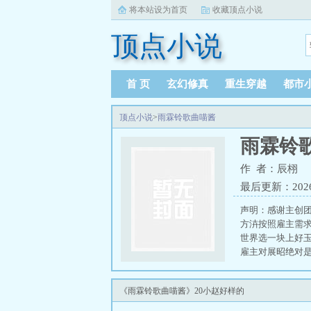
将本站设为首页
收藏顶点小说
顶点小说
首 页
玄幻修真
重生穿越
都市
顶点小说
>
雨霖铃歌曲喵酱
雨霖铃
作 者：辰栩
最后更新：2026-0
声明：感谢主创团
方泋按照雇主需
世界选一块上好
雇主对展昭绝对
找一块最顶级的玉
cp，什么都磕只
《雨霖铃歌曲喵酱》20小赵好样的
重要配角，雷者慎
年》零星内容出没