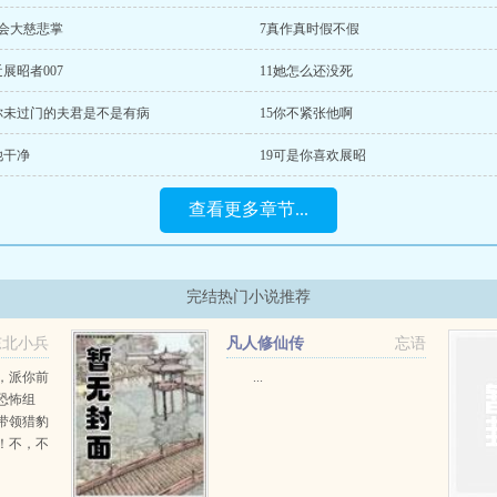
二会大慈悲掌
7真作真时假不假
近展昭者007
11她怎么还没死
4你未过门的夫君是不是有病
15你不紧张他啊
他干净
19可是你喜欢展昭
查看更多章节...
完结热门小说推荐
东北小兵
凡人修仙传
忘语
，派你前
...
恐怖组
带领猎豹
！不，不
而是你自
高进惊讶