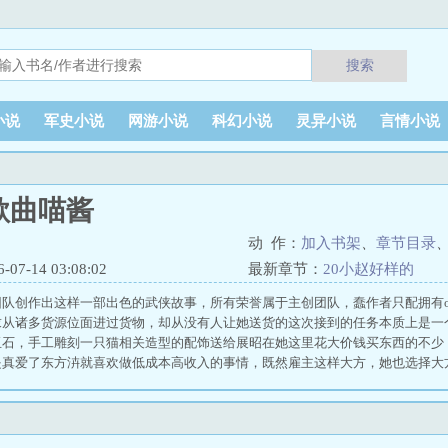
搜索
小说
军史小说
网游小说
科幻小说
灵异小说
言情小说
歌曲喵酱
动 作：
加入书架
、
章节目录
7-14 03:08:02
最新章节：
20小赵好样的
队创作出这样一部出色的武侠故事，所有荣誉属于主创团队，蠢作者只配拥有o
求从诸多货源位面进过货物，却从没有人让她送货的这次接到的任务本质上是一
玉石，手工雕刻一只猫相关造型的配饰送给展昭在她这里花大价钱买东西的不少
是真爱了东方泋就喜欢做低成本高收入的事情，既然雇主这样大方，她也选择大
石给展昭雕一只猫配饰既然要选最好的玉石，东方泋决定去国库看看……#全文缓
会使人营养均衡，包括但不限于男男女女男女，多种cp可能性拓展ing2.除女
入3.时空系列第十部，第一章作话里会简单介绍原创主要人物背景，其余不影响
，毕竟宋仁宗是宋太祖的侄孙5.本文基于《雨霖铃》电视剧版本进行二创，情节