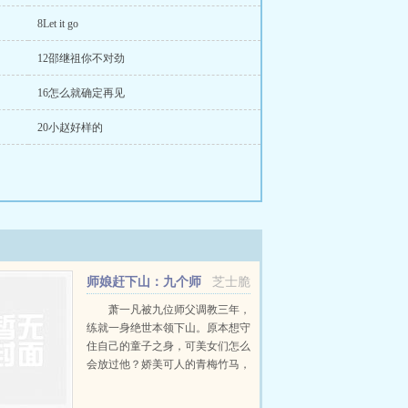
8Let it go
12邵继祖你不对劲
16怎么就确定再见
20小赵好样的
师娘赶下山：九个师
芝士脆
姐绝色倾城
萧一凡被九位师父调教三年，
练就一身绝世本领下山。原本想守
住自己的童子之身，可美女们怎么
会放过他？娇美可人的青梅竹马，
黑丝大长腿的女总裁，冷艳无双的
美女杀手，更有九位如狼似虎的倾