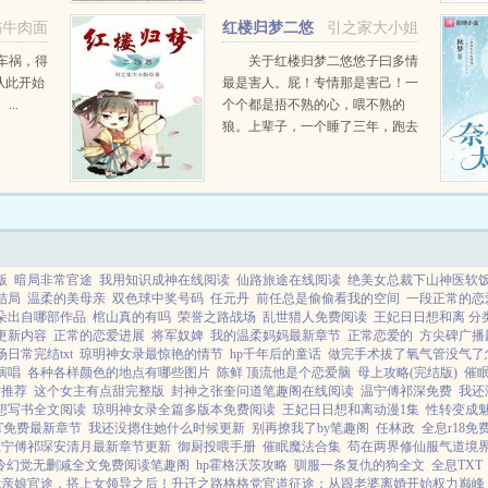
的老大。
伤牛肉面
红楼归梦二悠
引之家大小姐
...
悠
车祸，得
关于红楼归梦二悠悠子曰多情
从此开始
最是害人。屁！专情那是害己！一
..
个个都是捂不熟的心，喂不熟的
狼。上辈子，一个睡了三年，跑去
跟他妹妹结婚了。这辈子，一个睡
了八年，好嘛，又要跑去和他妹妹
成亲得，我一个活了两辈子的瓶子
还能跟你们地球上的凡...
版
暗局非常官途
我用知识成神在线阅读
仙路旅途在线阅读
绝美女总裁下山神医软
结局
温柔的美母亲
双色球中奖号码
任元丹
前任总是偷偷看我的空间
一段正常的恋
朵出自哪部作品
棺山真的有吗
荣誉之路战场
乱世猎人免费阅读
王妃日日想和离 分
更新内容
正常的恋爱进展
将军奴婢
我的温柔妈妈最新章节
正常恋爱的
方尖碑广播
日常完结txt
琼明神女录最惊艳的情节
hp千年后的童话
做完手术拔了氧气管没气了
演唱
各种各样颜色的地点有哪些图片
陈鲜 顶流他是个恋爱脑
母上攻略(完结版)
催
女推荐
这个女主有点甜完整版
封神之张奎问道笔趣阁在线阅读
温宁傅祁深免费
我还
想写书全文阅读
琼明神女录全篇多版本免费阅读
王妃日日想和离动漫1集
性转变成魅
T免费最新章节
我还没摁住她什么时候更新
别再撩我了by笔趣阁
任林政
全息r18免
温宁傅祁琛安清月最新章节更新
御厨投喂手册
催眠魔法合集
苟在两界修仙服气道境
冷幻觉无删减全文免费阅读笔趣阁
hp霍格沃茨攻略
驯服一条复仇的狗全文
全息TXT
我亲娘
官途，搭上女领导之后！
升迁之路
格格党
官道征途：从跟老婆离婚开始
权力巅峰