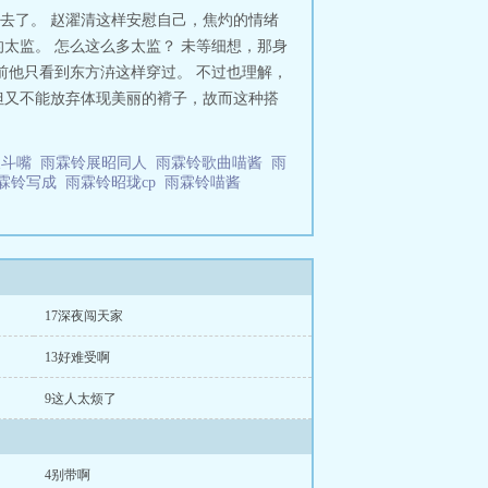
写边排吧 [雨霖铃同人]昭昭
去了。 赵濯清这样安慰自己，焦灼的情绪
太监。 怎么这么多太监？ 未等细想，那身
前他只看到东方泋这样穿过。 不过也理解，
但又不能放弃体现美丽的褙子，故而这种搭
又斗嘴
雨霖铃展昭同人
雨霖铃歌曲喵酱
雨
霖铃写成
雨霖铃昭珑cp
雨霖铃喵酱
17深夜闯天家
13好难受啊
9这人太烦了
4别带啊