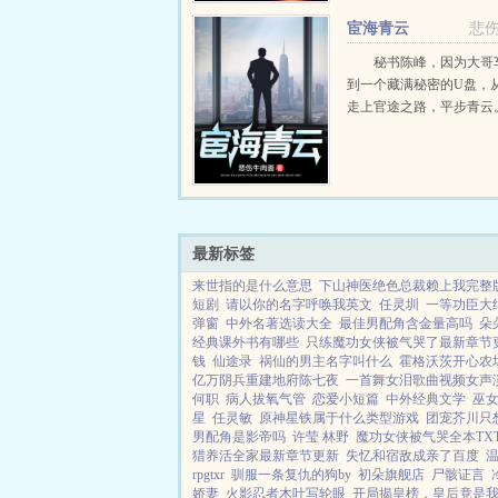
的看向貌似并没有开玩笑
宦海青云
悲
难道猎豹突击队第一战神还摆
秘书陈峰，因为大哥
到一个藏满秘密的U盘，
走上官途之路，平步青云。.
最新标签
来世指的是什么意思
下山神医绝色总裁赖上我完整
短剧
请以你的名字呼唤我英文
任灵圳
一等功臣大
弹窗
中外名著选读大全
最佳男配角含金量高吗
朵
经典课外书有哪些
只练魔功女侠被气哭了最新章节
钱
仙途录
祸仙的男主名字叫什么
霍格沃茨开心农场
亿万阴兵重建地府陈七夜
一首舞女泪歌曲视频女声
何职
病人拔氧气管
恋爱小短篇
中外经典文学
巫
星
任灵敏
原神星铁属于什么类型游戏
团宠芥川只
男配角是影帝吗
许莹 林野
魔功女侠被气哭全本TX
猎养活全家最新章节更新
失忆和宿敌成亲了百度
rpgtxr
驯服一条复仇的狗by
初朵旗舰店
尸骸证言
娇妻
火影忍者木叶写轮眼
开局揭皇榜，皇后竟是