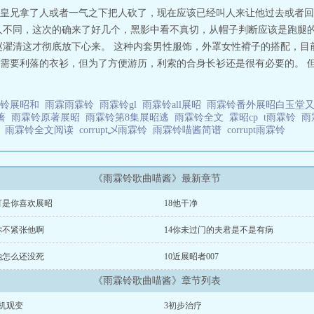
份时常扮猪吃老虎，甚至看热闹不嫌事大，介意慎入7.想不到还有什么雷了，边
皇兄拿了人或者一气之下把人砍了，现在应该已经叫人来让他过去或者回
人不同，这次的确来了好几个，黑影中看不真切，从帽子判断应该是跑腿的
赵濯清这才彻底放下心来。 这种内套男性服饰，外罩女性褙子的搭配，目
需要利落的衣衫，但为了方便游历，利索的合身长衫还是很有必要的。 
霖铃展昭和
雨霖雨霖铃
雨霖铃gl
雨霖铃all展昭
雨霖铃番外展昭白玉堂
原著
雨霖铃原著展昭
雨霖铃第8集展昭逃
雨霖铃全文
霖昭cp
t雨霖铃
雨
毒
雨霖铃全文阅读
corrupt乄雨霖铃
雨霖铃喵酱简谱
corrupt雨霖铃
《雨霖铃歌曲喵酱》最新章节
9可是你喜欢展昭
18他干净
你不紧张他啊
14你未过门的夫君是不是有病
她怎么还没死
10近展昭者007
《雨霖铃歌曲喵酱》章节列表
沉机观变
3初步治疗