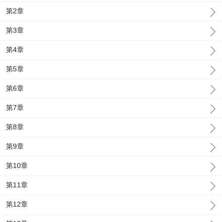
第2章
第3章
第4章
第5章
第6章
第7章
第8章
第9章
第10章
第11章
第12章