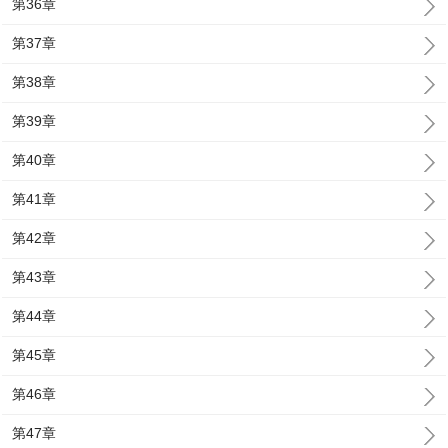
第36章
第37章
第38章
第39章
第40章
第41章
第42章
第43章
第44章
第45章
第46章
第47章