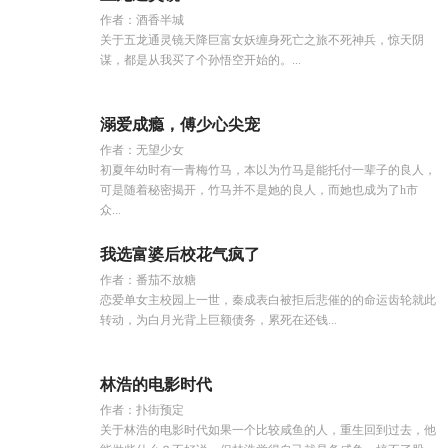
作者：酒香半城
关于五龙通灵镜天降巨富女妖缠身死亡之旅不死神兵，惊天阴
谋，都是从我买了个孙悟空开始的。...
溺爱成瘾，傅少心尖宠
作者：无望少女
初夏年幼时有一青梅竹马，本以为竹马是能托付一辈子的良人，
可是随着秘密揭开，竹马并不是她的良人，而她也成为了h市
众...
我选富婆后校花气疯了
作者：番茄不放糖
恋爱单女主校园上一世，秦成表白被拒后悲催的的命运齿轮就此
转动，为白月光背上巨额债务，累死在还钱...
林浩的电影时代
作者：扑街预定
关于林浩的电影时代如果一个比较咸鱼的人，重生回到过去，他