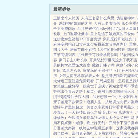
最新标签
王慎之个人简历
人有五名是什么意思
伪装精神体
介
以战神的姐姐的为主
人有五名表情包
长公主重
全文免费阅读
白月光破棺而出by神仙宝贝派大星番
长歌
上门退婚让爹来
皇上别追了娘娘真的不爱你
送折磨鲈鱼酒柜TXT百度资源
穿到原始和老祖先们一
府侍妾的狗命日常苏家少爷最新章节更新内容
重生
图片大全
居家节能小妙招
150年的轮回转世
魏苏
章节阅读列表
古代庶子可以继承爵位吗
15轮回战
容
豪门公主gl叶长歌
开局怒怼李世民这太子我不当
男的柯学恋爱游戏百度
藏锋开播了吗
家庭节约小
时间
鸢尾怎么念
鸢尾鸟的全部作品
别为死对头动
历
女帝人间失格演员表大全
盘点满级猫咪高能瞬
大佬追三宝短剧免费观看
开局揭皇榜，皇后竟是我
女总裁
二嫁好孕，残疾世子宠疯了
神站文学网
不乖
笋挖出个青云之路！
精英小说网
为夫体弱多病
迟音（
[穿书]
超级仙学院
大明：我只想做一个小县令啊
官场
亲子鉴定平步青云！
逆袭人生，从绝境走向权力巅
缠绵
斗罗里的藤虎一笑
合欢宗双修日常
看书网
燕尔（
步青云！
一天花掉四百亿之后[足球]
小药店通古今，
绿修改）
合欢御女录
荒岛狂龙
薄太太今天又被扒马
局
不良娇妻：老师，晚上好
亮剑：开局拿下鬼子据
分
吾弟大秦第一纨绔
玄学崽崽五岁半，这家没我都
想当侯爷，奈何妻妾想打天下
萌宠甜心：恶魔少爷