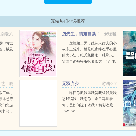
完结热门小说推荐
江南老六
厉先生，情难自禁！
安暖暖
场中青云
定婚第二天，她从未婚夫的小
智，以及
叔床上醒来。她是纪家捧在手心里
..
的大小姐，纪氏集团唯一继承人。
父母早逝被爷爷抚养长大，与宁氏
集团惊才艳艳的大公子定下婚约。
在别人的眼里，她是投胎小能手，
她的人生是开挂的，幸福的让人以
芝士脆
无双弃少
游魂007
为人生系统出了BUG！原本...
教三年，
昨日你欺我辱我笑我轻我贱我
原本想守
恶我骗我，我忍你！今日再且看
女们怎么
你，是如何跪下求我！精彩收藏
梅竹马，
18W18V...
艳无双的
似虎的倾
女包围