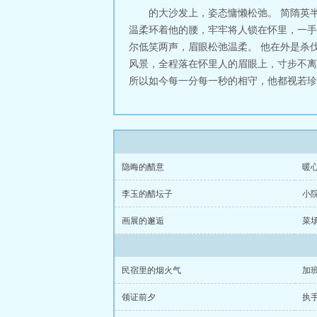
的大沙发上，姿态慵懒松弛。 简隋英
温柔环着他的腰，牢牢将人锁在怀里，一手
尔低笑两声，眉眼松弛温柔。 他在外是杀
风景，全程落在怀里人的眉眼上，寸步不离
所以如今每一分每一秒的相守，他都视若珍宝
隐晦的醋意
暖
李玉的醋坛子
小
画展的邂逅
菜
民宿里的烟火气
加
领证前夕
执