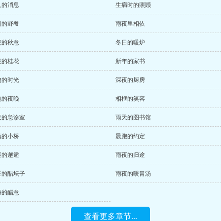
人的消息
生病时的照顾
日的野餐
雨夜里相依
院的秋意
冬日的暖炉
院的桂花
新年的家书
物的时光
深夜的厨房
电的夜晚
相框的笑容
夜的急诊室
雨天的图书馆
镇的小桥
晨跑的约定
展的邂逅
雨夜的归途
玉的醋坛子
雨夜的暖胃汤
晦的醋意
查看更多章节...