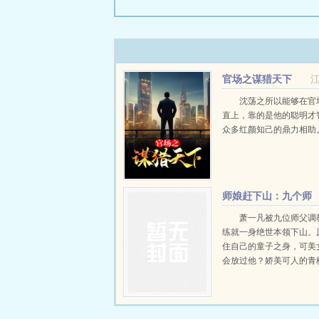
官场之谋猎天下
沈荡之所以能够在官
直上，靠的是他的聪明才
众多红颜知己的鼎力相助。.
师娘赶下山：九个师
姐绝色倾城
萧一凡被九位师父调
练就一身绝世本领下山。
住自己的童子之身，可美
会放过他？娇美可人的青
黑丝大长腿的女总裁，冷
美女杀手，更有九位如狼
城师姐！完蛋了，我被美
了！...