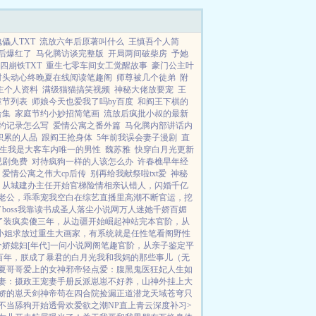
儡人TXT
流放六年后原著叫什么
王慎吾个人简
后爆红了
马化腾访谈完整版
开局两间破柴房
予她
四崩铁TXT
重生七零车间女工觉醒故事
豪门公主叶
对头动心终晚夏在线阅读笔趣阁
师尊被几个徒弟
附
主个人资料
满级猫猫搞笑视频
神秘大佬放要宠
王
章节列表
师娘今天也爱我了吗by百度
和阎王下棋的
合集
家庭节约小妙招简笔画
流放后疯批小叔的最新
约记录怎么写
爱情公寓之番外篇
马化腾内部讲话内
积累的人品
跟阎王抢身体
5年前我误会妻子漫剧
直
生我是大客车内唯一的男性
魏苏雅
快穿白月光更新
视剧免费
对待疯狗一样的人该怎么办
许春樵早年经
爱情公寓之伟大cp后传
别再给我献祭啦txt爱
神秘
：从城建办主任开始
官梯险情
相亲认错人，闪婚千亿
老公，乖乖宠我
空白
在综艺直播里高潮不断
官运，挖
oss
我靠读书成圣人
落尘小说网
万人迷她千娇百媚
了
装疯卖傻三年，从边疆开始崛起
神站完本
官阶，从
小姐求放过
重生大画家，有系统就是任性
笔看阁
野性
娇媳妇[年代]
一问小说网
阁笔趣
官阶，从亲子鉴定平
百年，朕成了暴君的白月光
我和我妈的那些事儿（无
夏
哥哥爱上的女神
邪帝轻点爱：腹黑鬼医狂妃
人生如
妻：摄政王宠妻手册
反派崽崽不好养，山神外挂上大
娇的崽
天剑神帝
苟在四合院捡漏
正道潜龙
天域苍穹
只
从不当舔狗开始
透骨欢
爱欲之潮NP
直上青云
深度补习>