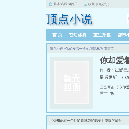
将本站设为首页
收藏顶点小说
顶点小说
首 页
玄幻修真
重生穿越
都市
顶点小说
>
你却爱着一个他简隋林强简隋英
你却爱
作 者：星影已
最后更新：2026-0
自己写的《你却爱着
着一个他
《你却爱着一个他简隋林强简隋英》隐晦的醋意