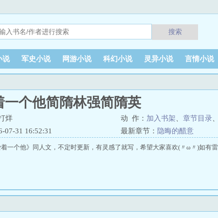
搜索
小说
军史小说
网游小说
科幻小说
灵异小说
言情小说
着一个他简隋林强简隋英
打烊
动 作：
加入书架
、
章节目录
7-31 16:52:31
最新章节：
隐晦的醋意
一个他》同人文，不定时更新，有灵感了就写，希望大家喜欢(〃ω〃)如有雷同，纯属巧