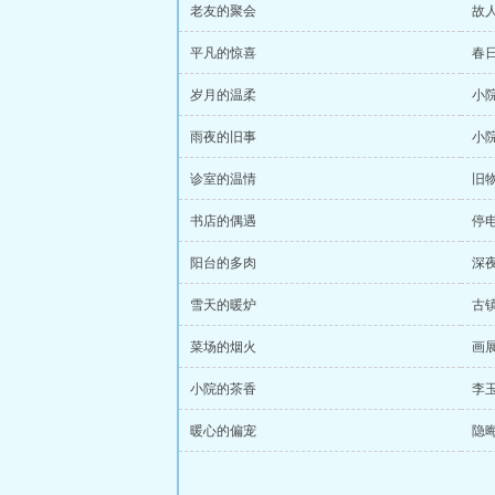
老友的聚会
故
平凡的惊喜
春
岁月的温柔
小
雨夜的旧事
小
诊室的温情
旧
书店的偶遇
停
阳台的多肉
深
雪天的暖炉
古
菜场的烟火
画
小院的茶香
李
暖心的偏宠
隐