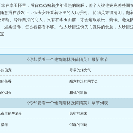
半靠在李玉怀里，后背稳稳贴着少年温热的胸膛，整个人被他完完整整圈在
随意搭在沙发上，低头安静看着怀里的人玩手机。 简隋英难得清闲，翻
伐果断、冷静自持的商人，只有在李玉面前，才会这般放松、慵懒、毫无防
，温柔缱绻，怎么看都看不够。 他太珍惜这份失而复得的爱意，太珍惜这
...
《你却爱着一个他简隋林强简隋英》最新章节
心的偏宠
寻常的烟火气
院的茶香
醋意翻滚的同学会
场的烟火
相机的影像
《你却爱着一个他简隋林强简隋英》章节列表
班夜里的醒酒汤
民宿的周末
手偕老
邵群的到访