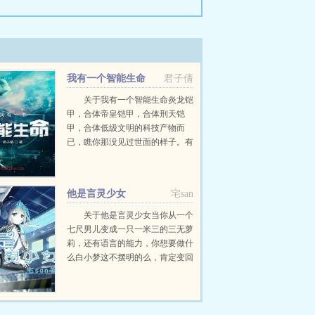
我有一个智能生命
君子倩
关于我有一个智能生命炎龙铠
甲，合体帝皇铠甲，合体刑天铠
甲，合体低级文明的科技产物而
已，瞧你那没见过世面的样子。有
本事你让我看看更厉害的。风洛
道。这有何难，等着！...
他是言灵少女
宅san
关于他是言灵少女当你从一个
七尺男儿变成一只一米三的三无萝
莉，还有语言的能力，你想要做什
么白小梦这不摆明的么，肯定变回
去啊。群号524588046...