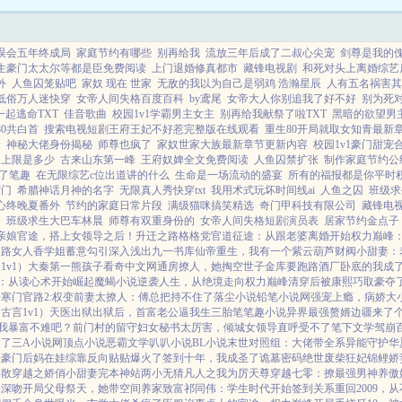
误会五年终成局
家庭节约有哪些
别再给我
流放三年后成了二叔心尖宠
剑尊是我的傀
生豪门太太尔等都是臣免费阅读
上门退婚修真都市
藏锋电视剧
和死对头上离婚综艺
外
人鱼囚笼贴吧
家奴 现在 世家
无敌的我以为自己是弱鸡 浩瀚星辰
人有五名祸害其
低俗万人迷快穿
女帝人间失格百度百科
by鸢尾
女帝大人你别追我了好不好
别为死
起逃命TXT
佳音歌曲
校园1v1学霸男主女主
别再给我献祭了啦TXT
黑暗的欲望男
80共白首
搜索电视短剧王府王妃不好惹完整版在线观看
重生80开局就取女知青最新
玲
神秘大佬身份揭秘
师尊也疯了
家奴世家大族最新章节更新内容
校园1v1豪门甜宠
力上限是多少
古来山东第一峰
王府奴婢全文免费阅读
人鱼囚禁扩张
制作家庭节约公
了笔趣
在无限综艺c位出道讲的什么
生命是一场流动的盛宴
所有的福报都是你平时
窍门
希腊神话月神的名字
无限真人秀快穿txt
我用术式玩坏时间线ai
人鱼之囚
班级求
心终晚夏番外
节约的家庭日常片段
满级猫咪搞笑精选
奇门甲科技有限公司
藏锋电
间
班级求生大巴车林晨
师尊有双重身份的
女帝人间失格短剧演员表
居家节约金点子
亲娘
官途，搭上女领导之后！
升迁之路
格格党
官道征途：从跟老婆离婚开始
权力巅峰
官路女人香
学姐
蓄意勾引
深入浅出
九一书库
仙帝重生，我有一个紫云葫芦
财阀小甜妻：
1v1）
大秦第一熊孩子
看奇中文网
通房撩人，她掏空世子金库要跑路
酒厂卧底的我成了b
：从读心术开始崛起
魔蝎小说
逆袭人生，从绝境走向权力巅峰
清穿后被康熙巧取豪夺
峰
寒门官路2:权变
前妻太撩人：傅总把持不住了
落尘小说
铅笔小说网
强宠上瘾，病娇大
古言1v1）
天医出狱
出狱后，首富老公逼我生三胎
笔笔趣小说
异界最强赘婿
边疆来了个
我暴富不难吧？
前门村的留守妇女
秘书太厉害，倾城女领导直呼受不了
笔下文学
驾崩
甲了
三A小说网
顶点小说
恶霸文学
叭叭小说
BL小说
末世对照组：大佬带全系异能守护华
点
豪门后妈在娃综靠反向贴贴爆火了
签到十年，我成圣了
诡墓密码
绝世废柴狂妃
锦鲤娇
得散
穿越之娇俏小甜妻
完本神站
两小无猜
凡人之我为厉天尊
穿越七零：撩最强男神养傲
深深吻
开局父母祭天，她带空间养家致富
祁同伟：学生时代开始签到关系
重回2009，