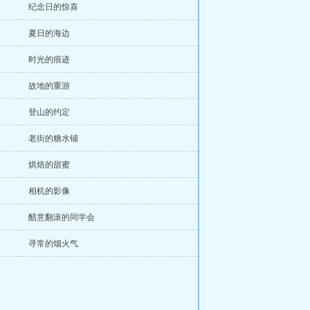
纪念日的惊喜
夏日的海边
时光的痕迹
故地的重游
登山的约定
老街的糖水铺
烘焙的甜蜜
相机的影像
醋意翻滚的同学会
寻常的烟火气