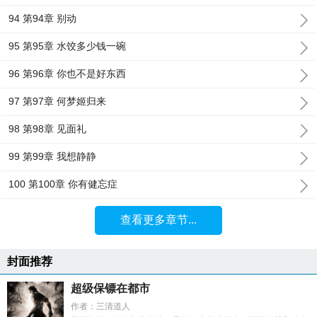
94 第94章 别动
95 第95章 水饺多少钱一碗
96 第96章 你也不是好东西
97 第97章 何梦姬归来
98 第98章 见面礼
99 第99章 我想静静
100 第100章 你有健忘症
查看更多章节...
封面推荐
超级保镖在都市
作者：三清道人