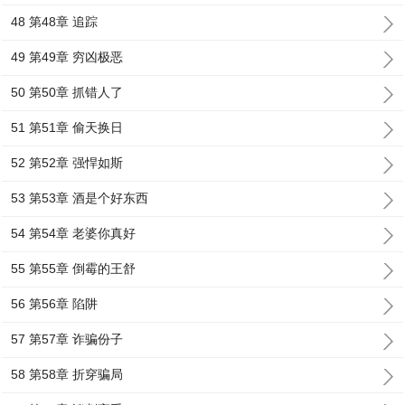
48 第48章 追踪
49 第49章 穷凶极恶
50 第50章 抓错人了
51 第51章 偷天换日
52 第52章 强悍如斯
53 第53章 酒是个好东西
54 第54章 老婆你真好
55 第55章 倒霉的王舒
56 第56章 陷阱
57 第57章 诈骗份子
58 第58章 折穿骗局