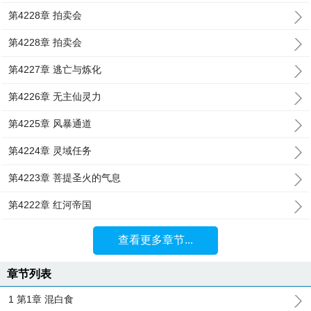
第4228章 拍卖会
第4228章 拍卖会
第4227章 逃亡与炼化
第4226章 无主仙灵力
第4225章 风暴通道
第4224章 灵域任务
第4223章 菩提圣火的气息
第4222章 红河帝国
查看更多章节...
章节列表
1 第1章 混白食