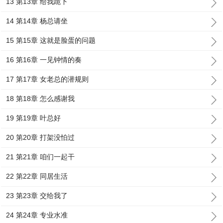
13 第13章 给我跪下
14 第14章 杨总请坐
15 第15章 这就是脸蛋的问题
16 第16章 一见钟情的奏
17 第17章 女老总的潜规则
18 第18章 怎么感谢我
19 第19章 叶总好
20 第20章 打架没怕过
21 第21章 咱们一起干
22 第22章 同居生活
23 第23章 交给我了
24 第24章 专业水准