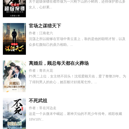
关于超级保镖在都市做为一只刚下山的小鲜肉，还得保护那么多
女人，心好累...
官场之谋猎天下
作者：江南老六
沈荡之所以能够在官场中青云直上，靠的是他的聪明才智，以及
众多红颜知己的鼎力相助。...
离婚后，顾总每天都在火葬场
作者：青衣火花
PS男二上位，女主绝不回头！沈瑶爱顾天佑，爱了整整20年。为
了得到男人的欢心，她百般讨好摇尾乞怜。...
不死武祖
作者：常在河边走
这是一个从微末中崛起，屠神灭仙的不死少年传奇。精彩收藏
18W18V...