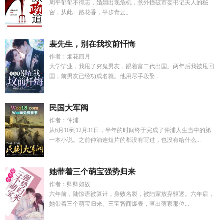
周平郁郁不得志，婚姻出现危机，意外撞破市委书记夫人的秘
密，从此一路花香，平步青云。...
裴先生，别在我坟前忏悔
作者：烟花四月
大学毕业，我甩了穷鬼男友，跟着富二代出国。两年后我被甩回
国，前男友已经功成名就。他用尽手段娶...
民国大军阀
作者：仲浦
从6月10到12月31日，半年的时间终于完成了仲浦人生当中的第
一本小说。之前仲浦连短片的都没有写过，也没有给什么...
她带着三个萌宝强势归来
作者：卿卿如故
六年前，陆惊语被算计，身败名裂，被陆家放弃驱逐。六年后，
她带着三个萌宝归来。三宝智商爆表，查出薄家那位...