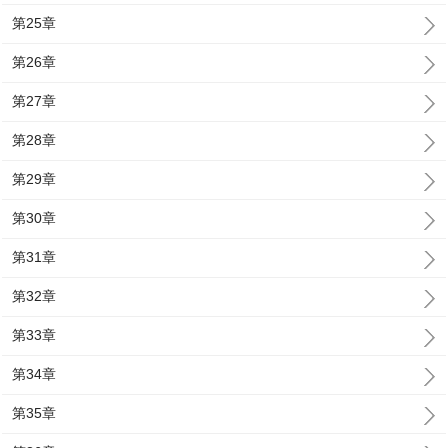
第25章
第26章
第27章
第28章
第29章
第30章
第31章
第32章
第33章
第34章
第35章