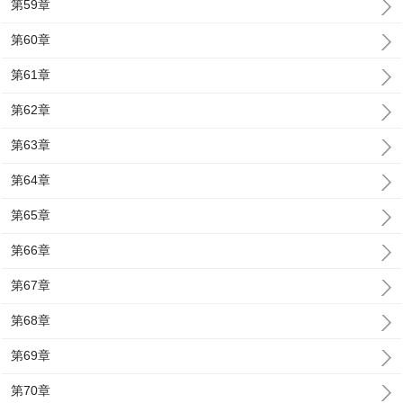
第59章
第60章
第61章
第62章
第63章
第64章
第65章
第66章
第67章
第68章
第69章
第70章