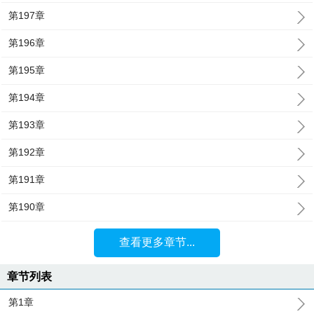
第197章
第196章
第195章
第194章
第193章
第192章
第191章
第190章
查看更多章节...
章节列表
第1章