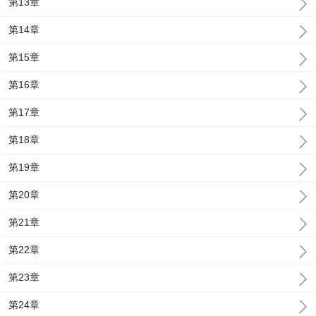
第13章
第14章
第15章
第16章
第17章
第18章
第19章
第20章
第21章
第22章
第23章
第24章