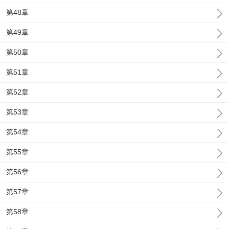
第48章
第49章
第50章
第51章
第52章
第53章
第54章
第55章
第56章
第57章
第58章