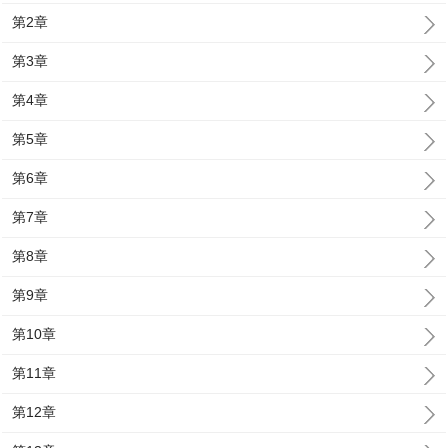
第2章
第3章
第4章
第5章
第6章
第7章
第8章
第9章
第10章
第11章
第12章