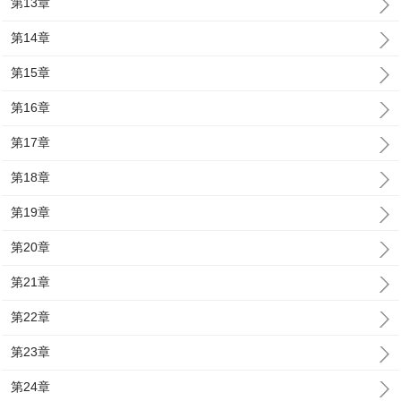
第13章
第14章
第15章
第16章
第17章
第18章
第19章
第20章
第21章
第22章
第23章
第24章