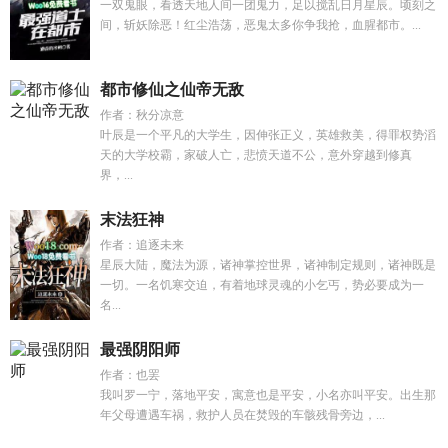
一双鬼眼，看透天地人间一团鬼力，足以搅乱日月星辰。顷刻之
间，斩妖除恶！红尘浩荡，恶鬼太多你争我抢，血腥都市。...
都市修仙之仙帝无敌
作者：秋分凉意
叶辰是一个平凡的大学生，因伸张正义，英雄救美，得罪权势滔
天的大学校霸，家破人亡，悲愤天道不公，意外穿越到修真
界，...
末法狂神
作者：追逐未来
星辰大陆，魔法为源，诸神掌控世界，诸神制定规则，诸神既是
一切。一名饥寒交迫，有着地球灵魂的小乞丐，势必要成为一
名...
最强阴阳师
作者：也罢
我叫罗一宁，落地平安，寓意也是平安，小名亦叫平安。出生那
年父母遭遇车祸，救护人员在焚毁的车骸残骨旁边，...