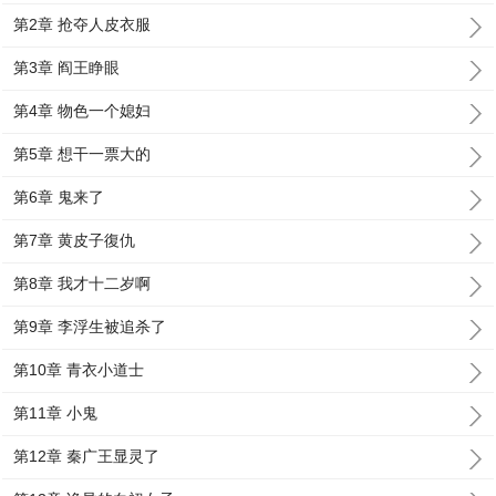
第2章 抢夺人皮衣服
第3章 阎王睁眼
第4章 物色一个媳妇
第5章 想干一票大的
第6章 鬼来了
第7章 黄皮子復仇
第8章 我才十二岁啊
第9章 李浮生被追杀了
第10章 青衣小道士
第11章 小鬼
第12章 秦广王显灵了