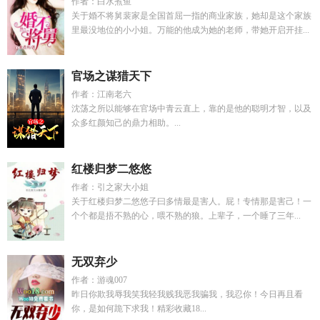
作者：白水煮鱼
关于婚不将舅裴家是全国首屈一指的商业家族，她却是这个家族
里最没地位的小小姐。万能的他成为她的老师，带她开启开挂...
官场之谋猎天下
作者：江南老六
沈荡之所以能够在官场中青云直上，靠的是他的聪明才智，以及
众多红颜知己的鼎力相助。...
红楼归梦二悠悠
作者：引之家大小姐
关于红楼归梦二悠悠子曰多情最是害人。屁！专情那是害己！一
个个都是捂不熟的心，喂不熟的狼。上辈子，一个睡了三年...
无双弃少
作者：游魂007
昨日你欺我辱我笑我轻我贱我恶我骗我，我忍你！今日再且看
你，是如何跪下求我！精彩收藏18...