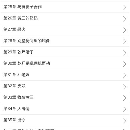
第25章 与黄皮子合作
第26章 黄三的奶奶
第27章 恶犬
第28章 別墅房间里的蜡像
第29章 乾尸活了
第30章 乾尸祸乱伺机而动
第31章 斗老妖
第32章 灭妖
第33章 收编黄三
第34章 人鬼情
第35章 出诊