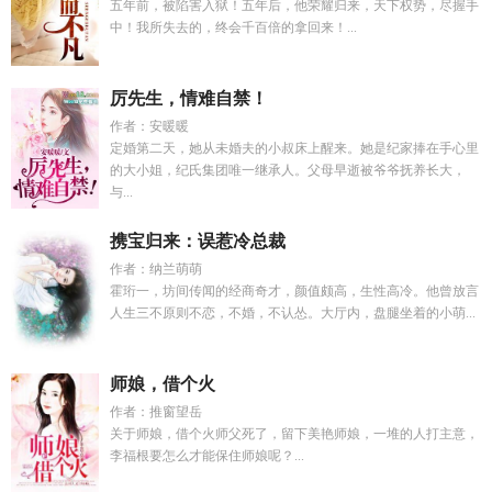
五年前，被陷害入狱！五年后，他荣耀归来，天下权势，尽握手
中！我所失去的，终会千百倍的拿回来！...
厉先生，情难自禁！
作者：安暖暖
定婚第二天，她从未婚夫的小叔床上醒来。她是纪家捧在手心里
的大小姐，纪氏集团唯一继承人。父母早逝被爷爷抚养长大，
与...
携宝归来：误惹冷总裁
作者：纳兰萌萌
霍珩一，坊间传闻的经商奇才，颜值颇高，生性高冷。他曾放言
人生三不原则不恋，不婚，不认怂。大厅内，盘腿坐着的小萌...
师娘，借个火
作者：推窗望岳
关于师娘，借个火师父死了，留下美艳师娘，一堆的人打主意，
李福根要怎么才能保住师娘呢？...