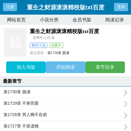
重生之财源滚滚精校版txt百度
注册
登录
网站首页
小说分类
会员书架
阅读记录
重生之财源滚滚精校版txt百度
老鹰吃小鸡 著
都市小说
连载中
最近更新：
第1730章 圆满
更新时间：
2025-03-04 18:57:04
加入书架
开始阅读
章节目录
最新章节
第1730章 圆满
第1729章 不寒而栗
第1728章 男人啊不容易
第1727章 不留遗憾