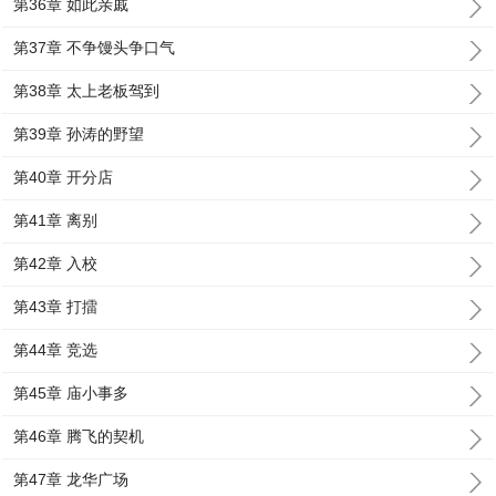
第36章 如此亲戚
第37章 不争馒头争口气
第38章 太上老板驾到
第39章 孙涛的野望
第40章 开分店
第41章 离别
第42章 入校
第43章 打擂
第44章 竞选
第45章 庙小事多
第46章 腾飞的契机
第47章 龙华广场