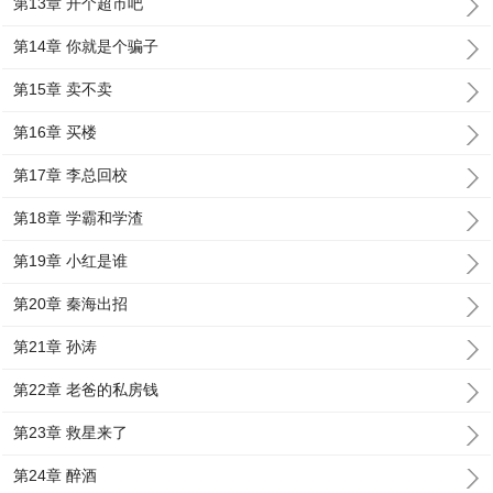
第13章 开个超市吧
第14章 你就是个骗子
第15章 卖不卖
第16章 买楼
第17章 李总回校
第18章 学霸和学渣
第19章 小红是谁
第20章 秦海出招
第21章 孙涛
第22章 老爸的私房钱
第23章 救星来了
第24章 醉酒