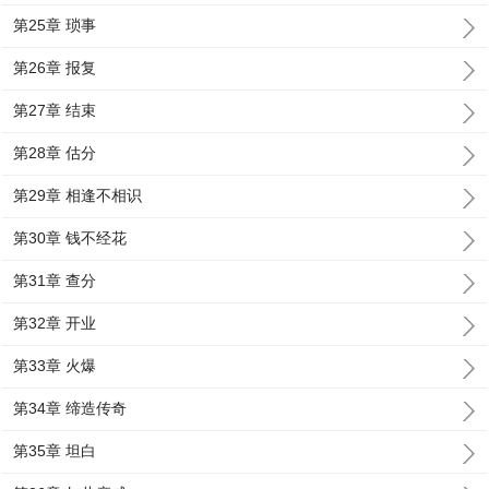
第25章 琐事
第26章 报复
第27章 结束
第28章 估分
第29章 相逢不相识
第30章 钱不经花
第31章 查分
第32章 开业
第33章 火爆
第34章 缔造传奇
第35章 坦白