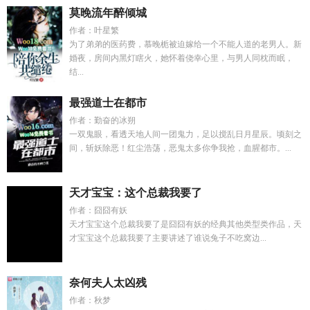
莫晚流年醉倾城
作者：叶星繁
为了弟弟的医药费，慕晚栀被迫嫁给一个不能人道的老男人。新
婚夜，房间内黑灯瞎火，她怀着侥幸心里，与男人同枕而眠，
结...
最强道士在都市
作者：勤奋的冰朔
一双鬼眼，看透天地人间一团鬼力，足以搅乱日月星辰。顷刻之
间，斩妖除恶！红尘浩荡，恶鬼太多你争我抢，血腥都市。...
天才宝宝：这个总裁我要了
作者：囧囧有妖
天才宝宝这个总裁我要了是囧囧有妖的经典其他类型类作品，天
才宝宝这个总裁我要了主要讲述了谁说兔子不吃窝边...
奈何夫人太凶残
作者：秋梦