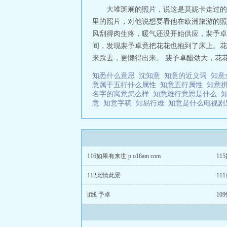
大堆斑斓的照片，说这是莫妮卡走过的
里的照片，对他说想要看他在欧洲旅游的照
风刮得肉生疼，暖气还没开始供应，裴予卓
间，发现裴予卓竟把花花也抱到了床上。花
来踩去，更懒得出来。 裴予卓醋劲大，花花
知悉什么意思
沈知意
知意的近义词
知意
意属于五行什么属性
知意五行属性
知意
名字的寓意怎么样
知意难行意思是什么
意
知意字稿
知易行难
知意是什么电视
116如果有来世 p o18am com
11
112此情此景
11
if线 予卓
10