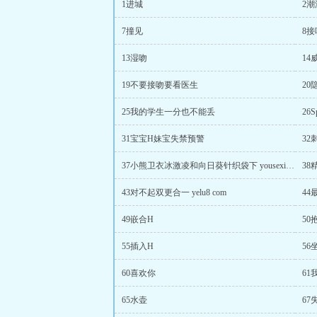
1进城
2
7撞见
8
13湿吻
14
19不要接吻要看医生
20
25我的学生一分也不能丢
26S
31宝宝H妹宝失禁预警
32
37小熊卫衣冰激凌和向日葵针织袋下 yousexin com
38
43对不起双更合一 yelu8 com
44
49嵌合H
50
55插入H
56
60喜欢你
61
65水壶
67失