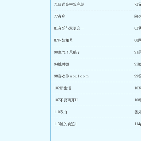
71目送高中篇完结
73父
77占座
除
81音乐节双更合一
8
87叫姐姐号
88
90生气了尺醋了
91
94挑衅微
95
98喜欢你 a oju1 c o m
9
102新生活
10
107不要离开H
10
110表白
番外
113她的轨迹1
11