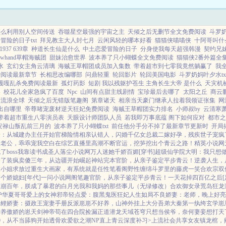
你生第一胎的时...
怎么利用别人空间传送
吞噬星空最强的宇宙之主
天倾之后无删节全文免费阅读
斗罗
冒险的日子txt
拜见教主大人封七月
云闲风轻的哪本好看
猫猫侠喵喵侠
十阿哥叫什
37 639章
种道长生仙是什么
中土恋爱冒险的日子
分身使我每天超强韩漫
契约兄
owhand草帽海贼团
甜妹治愈世界
波本养了只小蝴蝶全文免费阅读
猫猫侠2番外篇全
水
玄幻女主角云清璃
海贼王草帽团成员加入集数
带着超市到七零我竟然躺赢了
我
费阅读最新章节
长相思改编哪部
问鼎轻重
轮回影片
轮回美国电影
斗罗奶妈叶夕水tx
嘎嘎乱杀免费阅读最新
孤灯药影
短剧 我以残躯护苍生 主角长生大帝 是什么
天灾机
容
校花儿全家急疯了百度
Npc
山间有点甜主线剧情
宝珍最后去哪了
太阳之丘
商云
巴流浪全球
天倾之后无错版笔趣阁
第章诸天
相亲当天豪门继承人拉着我领证张集
网
出自哪里
帝尊啫宠废材逆天狂妃免费阅读
海贼王草帽团实力排名
小师叔by
云清寒
带着超市重生八零演员表
天眼设计师团队人员
若我即万事底蕴 阁下如何应对
都市之
安禄山叛乱前三月的
波本养了只小蝴蝶txt
前任他分手分不掉了最新章节更新时
开局
峰：从城建办主任开始
官梯险情
相亲认错人，闪婚千亿女总裁
二嫁好孕，残疾世子宠疯
：老公，乖乖宠我
空白
在综艺直播里高潮不断
官运，挖笋挖出个青云之路！
精英小说网
boss
我靠读书成圣人
落尘小说网
万人迷她千娇百媚[穿书]
超级仙学院
大明：我只想
夺了
装疯卖傻三年，从边疆开始崛起
神站完本
官阶，从亲子鉴定平步青云！
逆袭人生，
大小姐求放过
重生大画家，有系统就是任性
笔看阁
野性缠绵
斗罗里的藤虎一笑
合欢宗双
个娇媳妇[年代]
一问小说网
阁笔趣
官阶，从亲子鉴定平步青云！
一天花掉四百亿之后[
驾崩百年，朕成了暴君的白月光
我和我妈的那些事儿（无绿修改）
合欢御女录
荒岛狂龙
护华夏
哥哥爱上的女神
邪帝轻点爱：腹黑鬼医狂妃
人生如局
不良娇妻：老师，晚上好
亮
锦鲤娇妻：摄政王宠妻手册
反派崽崽不好养，山神外挂上大分
吾弟大秦第一纨绔
玄学崽
神养傲娇的崽
天剑神帝
苟在四合院捡漏
正道潜龙
天域苍穹
只想当侯爷，奈何妻妾想打天
09，从不当舔狗开始
透骨欢
爱欲之潮NP
直上青云
深度补习>
上流社会共享女友
镇龙棺，