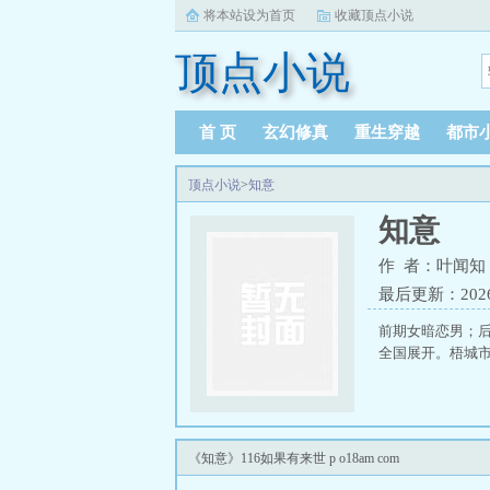
将本站设为首页
收藏顶点小说
顶点小说
首 页
玄幻修真
重生穿越
都市
顶点小说
>
知意
知意
作 者：叶闻知
最后更新：2026-0
前期女暗恋男；后
全国展开。梧城市教
《知意》116如果有来世 p o18am com