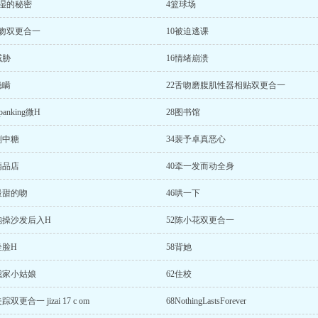
潮湿的秘密
4篮球场
接吻双更合一
10被迫逃课
威胁
16情绪崩溃
隐瞒
22舌吻磨腹肌性器相贴双更合一
panking微H
28图书馆
刺中糖
34裴予卓真恶心
精品店
40牵一发而动全身
最甜的吻
46哄一下
抱操沙发后入H
52陈小花双更合一
坐脸H
58背她
我家小姑娘
62住校
踪双更合一 jizai 17 c om
68NothingLastsForever