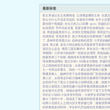
最新标签
郡主养成记全文免费阅读
云清璃是哪部主角
光遇
秋云为什么不说实话追踪
肖魂倚天神雕
在中土恋爱
爱你那个电视剧
长生王的入口在哪
npcos
穿越抗日19
短语类型
芳华马奴全集
宠妾也要升职加薪短剧
sh
读
周道如砥形容什么
共潮生完整版原唱
薄荷盐汽
在线阅读
穿成首富后
真少爷病逝后全家悔疯了免
了
原神帝君美图大全
战神金刚的原型
斗罗奶妈她
游戏
商云集
老实小狗总被欺负哭最新章节更新内
现后怎么反击
博弈三国豆瓣评分
寒冬末日一辆大
草帽团1
斗罗身为奶妈带一把狙击合理吧
周道如砥
能最简单三个技能
猫猫侠本页微博的微博
乔心妤
情免费阅读网站
狼王归来1-100集全完整版
穿越到
迁之路
格格党
官道征途：从跟老婆离婚开始
权力巅
九一书库
仙帝重生，我有一个紫云葫芦
财阀小甜妻
网
通房撩人，她掏空世子金库要跑路
酒厂卧底的我成了
袭人生，从绝境走向权力巅峰
清穿后被康熙巧取豪
总把持不住了
落尘小说
铅笔小说网
强宠上瘾，病娇
富老公逼我生三胎
笔笔趣小说
异界最强赘婿
边疆来了
妇女
秘书太厉害，倾城女领导直呼受不了
笔下文学
学
叭叭小说
BL小说
末世对照组：大佬带全系异能守
爆火了
签到十年，我成圣了
诡墓密码
绝世废柴狂妃
站
两小无猜
凡人之我为厉天尊
穿越七零：撩最强男
间养家致富
祁同伟：学生时代开始签到关系
重回20