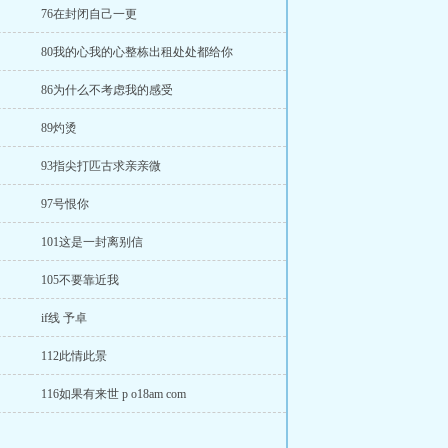
76在封闭自己一更
80我的心我的心整栋出租处处都给你
86为什么不考虑我的感受
89灼烫
93指尖打匹古求亲亲微
97号恨你
101这是一封离别信
105不要靠近我
if线 予卓
112此情此景
116如果有来世 p o18am com