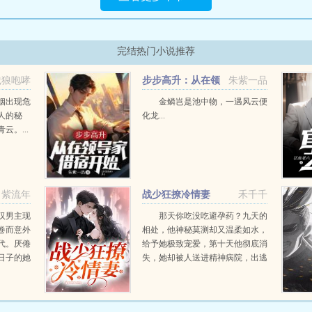
完结热门小说推荐
饿狼咆哮
步步高升：从在领
朱紫一品
导家借宿开始！
姻出现危
金鳞岂是池中物，一遇风云便
人的秘
化龙...
。...
紫流年
战少狂撩冷情妻
禾千千
汉男主现
那天你吃没吃避孕药？九天的
卷而意外
相处，他神秘莫测却又温柔如水，
代。厌倦
给予她极致宠爱，第十天他彻底消
日子的她
失，她却被人送进精神病院，出逃
粗大腿，
之后发现已经怀上他的孩子。几年
生。毕竟
后再遇，她隐瞒生子的事，当他知
道真相后，疯一样将她拥入怀宝，