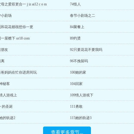
母之爱双更合一 j iz ai12 c o m
74怪人
夕小剧场
春节小剧场之二
3我和花花都很想你一更
84聚餐上
同一屋檐下 or18 com
89灼烫
男朋友
92只要花花不要我吗
搬离
96不挽留吗
9爸爸妈妈在忙你进房间玩
100她的家
3神秘客
104回家
8情人游戏上
109情人游戏下
 的圣诞
111勇敢
4她的轨迹2
115她的轨迹3
查看更多章节...