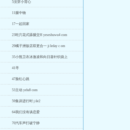
5没穿小背心
11腿中物
17一起回家
23吃穴花式舔腿交H yeseshuwu4 com
29橘子洲饭店双更合一 ji leday c om
35小熊卫衣冰激凌和向日葵针织袋上
41寻
47脸红心跳
53主动 yelu8 com
59集训进行时 j ile2
64我们没有谈恋爱
70汽车声打破宁静