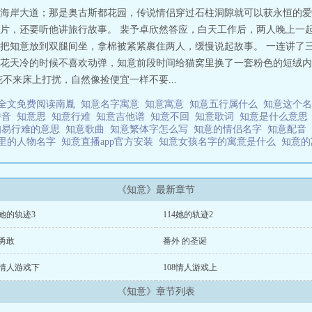
海岸大道；那是奥古斯都花园，传说情侣穿过石柱洞隙就可以获永恒的爱
片，还要听他讲旅行故事。 裴予卓欣然答应，白天工作后，两人晚上一
把知意放到双腿间坐，拿棉被紧紧裹住两人，缓慢说起故事。 一连讲了三
花天冷的时候不喜欢动弹，知意前段时间给猫窝里换了一套粉色的短绒内
不来床上打扰，自然像捡便宜一样不要...
全文免费阅读南胤
知意名字寓意
知意寓意
知意五行属什么
知意这个
拼音
知意思
知意行难
知意吉他谱
知意不回
知意歌词
知意是什么意
知易行难的意思
知意歌曲
知意繁体字怎么写
知意的情侣名字
知意配音
剧里的人物名字
知意直播app官方安装
知意女孩名字的寓意是什么
知意
《知意》最新章节
5她的轨迹3
114她的轨迹2
1勇敢
番外 的圣诞
9情人游戏下
108情人游戏上
《知意》章节列表