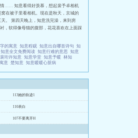
情…… 知意看得好羡慕，想起裴予卓相机
起窝在被子里看相机。现在是秋天，京城的
天。 第四天晚上，知意洗完澡，来到房
衬，软得像母猫的腹部，花花喜欢在上面踩
名字的寓意
知意程砚
知意出自哪首诗句
知
思
知意全文免费阅读
知意行难的意思
知意
裴珩许知意
知意学堂
知意予暖
林知
的寓意
楚知意
知意暖暖心脏病
113她的轨迹1
110表白
107不要离开H