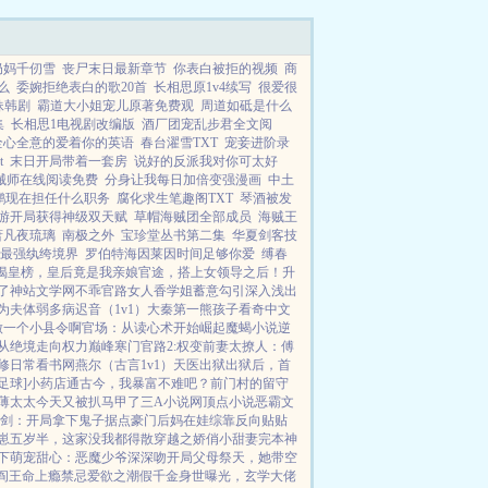
奶妈千仞雪
丧尸末日最新章节
你表白被拒的视频
商
么
委婉拒绝表白的歌20首
长相思原1v4续写
很爱很
妹韩剧
霸道大小姐宠儿原著免费观
周道如砥是什么
集
长相思1电视剧改编版
酒厂团宠乱步君全文阅
全心全意的爱着你的英语
春台濯雪TXT
宠妾进阶录
t
末日开局带着一套房
说好的反派我对你可太好
械师在线阅读免费
分身让我每日加倍变强漫画
中土
鹏现在担任什么职务
腐化求生笔趣阁TXT
琴酒被发
游开局获得神级双天赋
草帽海贼团全部成员
海贼王
萧凡夜琉璃
南极之外
宝珍堂丛书第二集
华夏剑客技
最强纨绔境界
罗伯特海因莱因时间足够你爱
缚春
揭皇榜，皇后竟是我亲娘
官途，搭上女领导之后！
升
了
神站文学网
不乖
官路女人香
学姐
蓄意勾引
深入浅出
为夫体弱多病
迟音（1v1）
大秦第一熊孩子
看奇中文
做一个小县令啊
官场：从读心术开始崛起
魔蝎小说
逆
从绝境走向权力巅峰
寒门官路2:权变
前妻太撩人：傅
修日常
看书网
燕尔（古言1v1）
天医出狱
出狱后，首
足球]
小药店通古今，我暴富不难吧？
前门村的留守
薄太太今天又被扒马甲了
三A小说网
顶点小说
恶霸文
剑：开局拿下鬼子据点
豪门后妈在娃综靠反向贴贴
崽五岁半，这家没我都得散
穿越之娇俏小甜妻
完本神
下
萌宠甜心：恶魔少爷深深吻
开局父母祭天，她带空
阎王命
上瘾禁忌
爱欲之潮
假千金身世曝光，玄学大佬