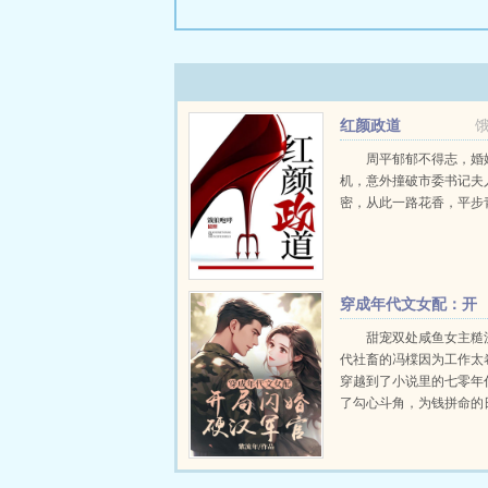
红颜政道
周平郁郁不得志，婚
机，意外撞破市委书记夫
密，从此一路花香，平步青云
穿成年代文女配：开
局闪婚硬汉军官
甜宠双处咸鱼女主糙
代社畜的冯橖因为工作太
穿越到了小说里的七零年
了勾心斗角，为钱拼命的
决心抱住未婚夫贺南章的
好从此过生躺平摆烂的人
这位未婚夫不久后...