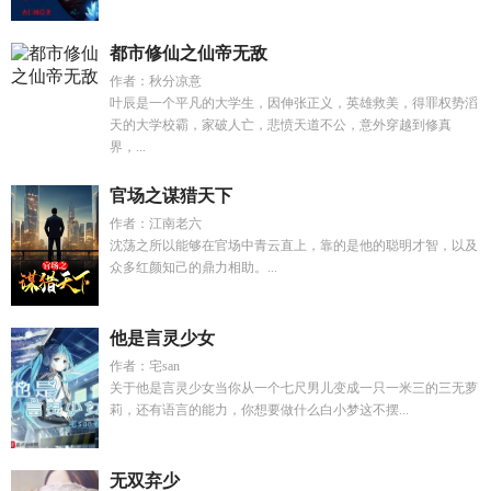
都市修仙之仙帝无敌
作者：秋分凉意
叶辰是一个平凡的大学生，因伸张正义，英雄救美，得罪权势滔
天的大学校霸，家破人亡，悲愤天道不公，意外穿越到修真
界，...
官场之谋猎天下
作者：江南老六
沈荡之所以能够在官场中青云直上，靠的是他的聪明才智，以及
众多红颜知己的鼎力相助。...
他是言灵少女
作者：宅san
关于他是言灵少女当你从一个七尺男儿变成一只一米三的三无萝
莉，还有语言的能力，你想要做什么白小梦这不摆...
无双弃少