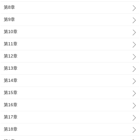
第8章
第9章
第10章
第11章
第12章
第13章
第14章
第15章
第16章
第17章
第18章