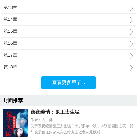
第13章
第14章
第15章
第16章
第17章
第18章
查看更多章节...
封面推荐
夜夜缠情：鬼王太生猛
作者：杏仁酥
关于夜夜缠情鬼王太生猛二十岁那年中秋，本该是团圆之夜，我
却被最信任的家人卖去给鬼王做妻从此以后，...