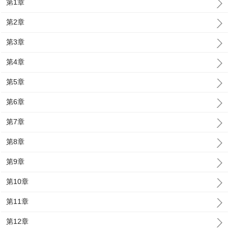
第1章
第2章
第3章
第4章
第5章
第6章
第7章
第8章
第9章
第10章
第11章
第12章