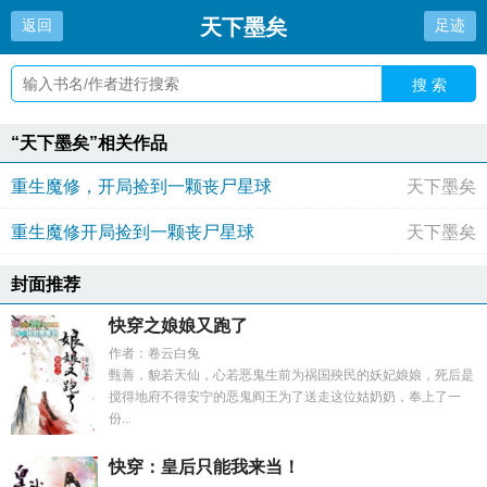
天下墨矣
返回
足迹
搜 索
“天下墨矣”相关作品
重生魔修，开局捡到一颗丧尸星球
天下墨矣
重生魔修开局捡到一颗丧尸星球
天下墨矣
封面推荐
快穿之娘娘又跑了
作者：卷云白兔
甄善，貌若天仙，心若恶鬼生前为祸国殃民的妖妃娘娘，死后是
搅得地府不得安宁的恶鬼阎王为了送走这位姑奶奶，奉上了一
份...
快穿：皇后只能我来当！