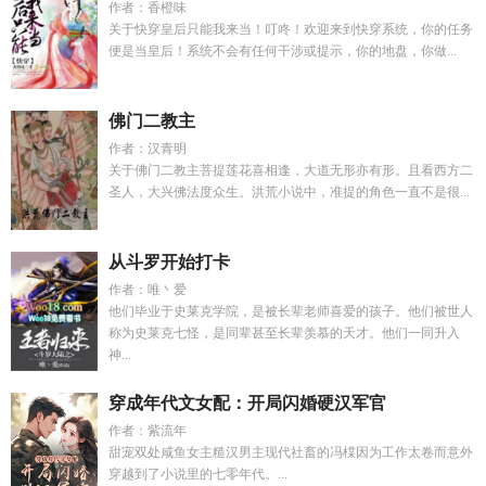
作者：香橙味
关于快穿皇后只能我来当！叮咚！欢迎来到快穿系统，你的任务
便是当皇后！系统不会有任何干涉或提示，你的地盘，你做...
佛门二教主
作者：汉青明
关于佛门二教主菩提莲花喜相逢，大道无形亦有形。且看西方二
圣人，大兴佛法度众生。洪荒小说中，准提的角色一直不是很...
从斗罗开始打卡
作者：唯丶爱
他们毕业于史莱克学院，是被长辈老师喜爱的孩子。他们被世人
称为史莱克七怪，是同辈甚至长辈羡慕的天才。他们一同升入
神...
穿成年代文女配：开局闪婚硬汉军官
作者：紫流年
甜宠双处咸鱼女主糙汉男主现代社畜的冯橖因为工作太卷而意外
穿越到了小说里的七零年代。...