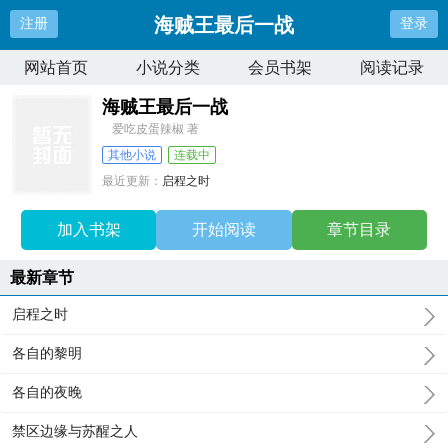
海贼王最后一战
注册
登录
网站首页
小说分类
会员书架
阅读记录
海贼王最后一战
爱吃皮蛋辣椒 著
其他小说
连载中
最近更新：
启程之时
更新时间：
2026-06-23 16:17:33
加入书架
开始阅读
章节目录
最新章节
启程之时
各自的黎明
各自的夜晚
禁区边缘与苏醒之人