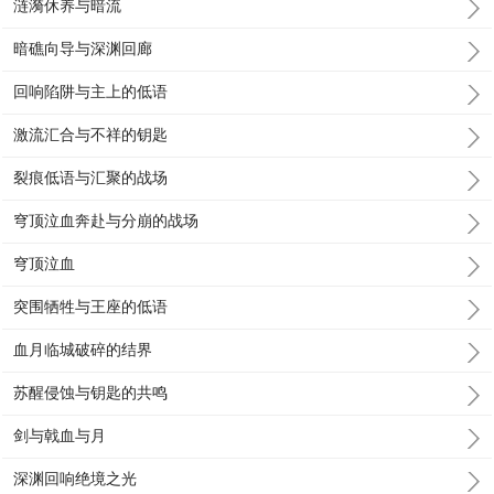
涟漪休养与暗流
暗礁向导与深渊回廊
回响陷阱与主上的低语
激流汇合与不祥的钥匙
裂痕低语与汇聚的战场
穹顶泣血奔赴与分崩的战场
穹顶泣血
突围牺牲与王座的低语
血月临城破碎的结界
苏醒侵蚀与钥匙的共鸣
剑与戟血与月
深渊回响绝境之光