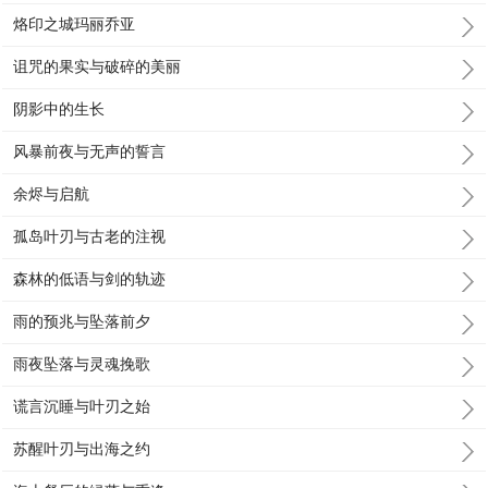
烙印之城玛丽乔亚
诅咒的果实与破碎的美丽
阴影中的生长
风暴前夜与无声的誓言
余烬与启航
孤岛叶刃与古老的注视
森林的低语与剑的轨迹
雨的预兆与坠落前夕
雨夜坠落与灵魂挽歌
谎言沉睡与叶刃之始
苏醒叶刃与出海之约