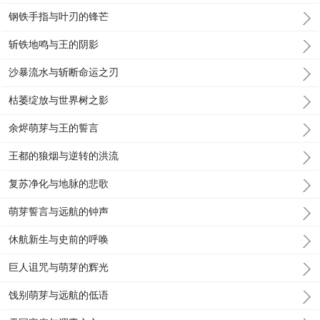
钢铁手指与叶刃的锋芒
斩铁地鸣与王的阴影
沙暴流水与斩断命运之刃
枯萎绽放与世界树之影
余烬萌芽与王的誓言
王都的狼烟与逆转的洪流
复苏净化与地脉的悲歌
萌芽誓言与远航的钟声
休航新生与史前的呼唤
巨人诅咒与萌芽的辉光
饯别萌芽与远航的低语