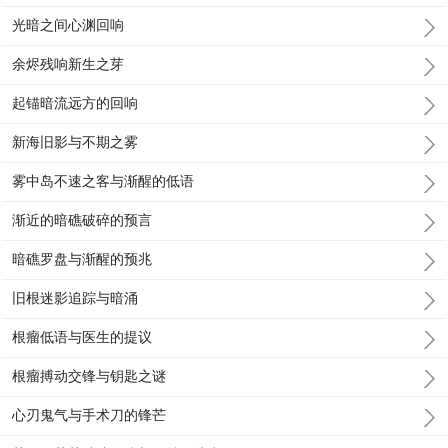
光暗之间心渊回响
余烬残响新生之芽
起锚暗流远方的回响
新海旧影与不期之雾
雾中岛不速之客与渐醒的低语
渐近的暗礁破碎的预言
暗礁罗盘与渐醒的预兆
旧根迷影追踪与暗涌
根瘤低语与医生的提议
根瘤搏动交锋与钥匙之谜
心刃鬼气与手术刀的锋芒