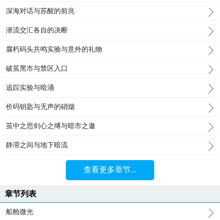
深海对话与苏醒的前兆
潜流交汇各自的决断
腐朽码头共鸣实验与意外的礼物
破茧黑市与禁区入口
追踪实验与暗涌
价码钥匙与无声的硝烟
茧中之思剑心之缚与暗市之邀
静滞之间与地下暗流
查看更多章节...
章节列表
船舱微光