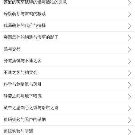
苏醒的萌芽破碎的镜与牺牲的决意
碎镜萌芽与雷鸣的救赎
残局萌芽的代价与抉择
突围意外的钥匙与海军的影子
熊与交易
分道扬镳与不速之客
不速之客与拍卖会
科学与剑暗流与药引
静滞之间与地下暗流
茧中之思剑心之缚与暗市之邀
价码钥匙与无声的硝烟
追踪实验与暗涌