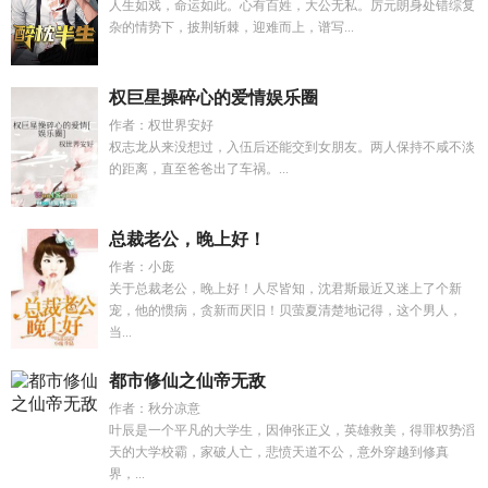
人生如戏，命运如此。心有百姓，大公无私。厉元朗身处错综复
杂的情势下，披荆斩棘，迎难而上，谱写...
权巨星操碎心的爱情娱乐圈
作者：权世界安好
权志龙从来没想过，入伍后还能交到女朋友。两人保持不咸不淡
的距离，直至爸爸出了车祸。...
总裁老公，晚上好！
作者：小庞
关于总裁老公，晚上好！人尽皆知，沈君斯最近又迷上了个新
宠，他的惯病，贪新而厌旧！贝萤夏清楚地记得，这个男人，
当...
都市修仙之仙帝无敌
作者：秋分凉意
叶辰是一个平凡的大学生，因伸张正义，英雄救美，得罪权势滔
天的大学校霸，家破人亡，悲愤天道不公，意外穿越到修真
界，...