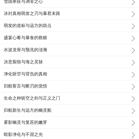
雪国寒疫与凋零之心
冰封真相萌发之刃与暴君末路
萌发的道标与远方的鼓点
盛宴心肴与暴食的救赎
水波龙骨与预兆的涟漪
决意裂痕与海之灵脉
净化斩空与背负的真相
归航誓言与断刃的觉悟
生命之种斩空之剑与正义之门
归航新生与远方的幽灵船
雾影幽灵与复苏的嫩芽
暗影净化与不屈之光