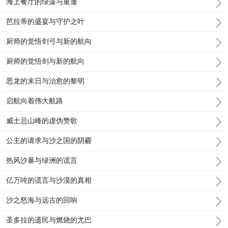
海上餐厅的绿藻与重逢
芭拉蒂的盛宴与守护之叶
厨师的觉悟剑弓与新的航向
厨师的觉悟剑与新的航向
恶龙的末日与治愈的黎明
启航向着伟大航路
威士忌山峰的虚伪赞歌
公主的请求与沙之国的阴霾
热风沙暴与绿洲的谎言
亿万吨的谎言与沙漠的真相
沙之怒海与远古的回响
圣多拉的遗民与燃烧的尤巴