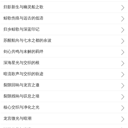
归影新生与幽灵船之歌
鲸歌伤痕与远古的低语
归乡鲸歌与深蓝印记
苏醒航向与七水之都的余波
剑心共鸣与未解的羁绊
深海星光与交织的根
暗流歌声与交织的轨迹
裂隙回响与龙宫之邀
裂隙残响与叹息之墙
核心交织与净化之光
龙宫微光与暗潮