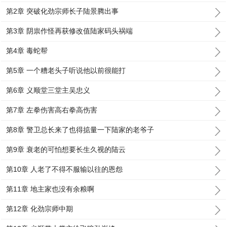
第2章 突破化劲宗师长子陆景腾出事
第3章 阴祟作怪再获修改值陆家码头祸端
第4章 毒蛇帮
第5章 一个糟老头子听说他以前很能打
第6章 义顺堂三堂主吴忠义
第7章 左拳伤害高右拳高伤害
第8章 警卫总长来了也得掂量一下陆家的老爷子
第9章 衰老的可怕想要长生久视的陆云
第10章 人老了不得不服输以往的恩怨
第11章 地主家也没有余粮啊
第12章 化劲宗师中期