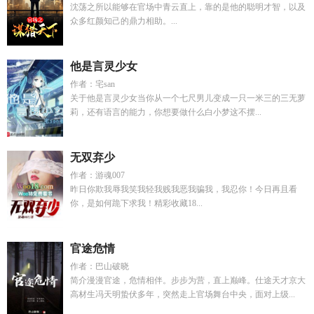
沈荡之所以能够在官场中青云直上，靠的是他的聪明才智，以及
众多红颜知己的鼎力相助。...
他是言灵少女
作者：宅san
关于他是言灵少女当你从一个七尺男儿变成一只一米三的三无萝
莉，还有语言的能力，你想要做什么白小梦这不摆...
无双弃少
作者：游魂007
昨日你欺我辱我笑我轻我贱我恶我骗我，我忍你！今日再且看
你，是如何跪下求我！精彩收藏18...
官途危情
作者：巴山破晓
简介漫漫官途，危情相伴。步步为营，直上巅峰。仕途天才京大
高材生冯天明蛰伏多年，突然走上官场舞台中央，面对上级...