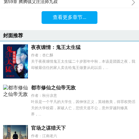
第59章 腾腾镇义庄法师九叔
查看更多章节...
封面推荐
夜夜缠情：鬼王太生猛
作者：杏仁酥
关于夜夜缠情鬼王太生猛二十岁那年中秋，本该是团圆之夜，我
却被最信任的家人卖去给鬼王做妻从此以后，...
都市修仙之仙帝无敌
作者：秋分凉意
叶辰是一个平凡的大学生，因伸张正义，英雄救美，得罪权势滔
天的大学校霸，家破人亡，悲愤天道不公，意外穿越到修真
界，...
官场之谋猎天下
作者：江南老六