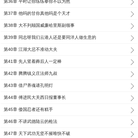
第36章 平时让你练练拳你不以为然
第37章 他吗的甘你真他吗是个天才
第38章 大不列颠国威廉哈里斯副领事
第39章 同志呀我们云港人还是要同洋人做生意的
第40章 江湖大忌不准动大夫
第41章 先人竖着葬后人一定棒
第42章 腾腾镇义庄法师九叔
第43章 借尸养魂请孔明灯
第44章 傅进民大关西日报董事长
第45章 倭国忍者还有糕手
第46章 不讲武德陆云的枪法
第47章 天下武功无坚不摧唯快不破