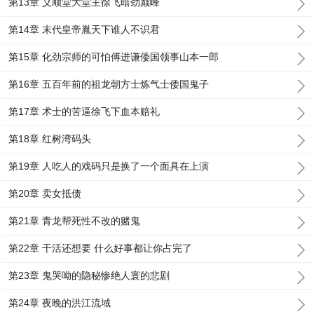
第13章 义顺堂大堂主徐飞暗劲巅峰
第14章 末代皇帝胤天下谁人不识君
第15章 化劲宗师的可怕傅进谦倭国领事山本一郎
第16章 五百年前的祖龙朝方士炼气士倭国鬼子
第17章 术士的苦逼徐飞下血本赔礼
第18章 红树湾码头
第19章 人吃人的戏码只是换了一个面具在上演
第20章 卖女抵债
第21章 青龙帮死性不改的赌鬼
第22章 干活还想要 什么好事都让你占完了
第23章 鬼哭呦的隐秘惨绝人寰的悲剧
第24章 夜晚的洪江流域