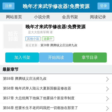
晚年才来武学修改器!免费资源
注册
登录
网站首页
小说分类
会员书架
阅读记录
晚年才来武学修改器!免费资源
是大大怪将军啊 著
其他小说
连载中
最近更新：
第59章 腾腾镇义庄法师九叔
更新时间：
2026-02-03 17:16:08
加入书架
开始阅读
章节目录
最新章节
第59章 腾腾镇义庄法师九叔
第58章 晚年武举人陆云大夏新国极蓝修改器
第57章 大总统阁下他疯了他要搞个新皇帝制度
第56章 想要长生不老药吗我把一切都放在那里了