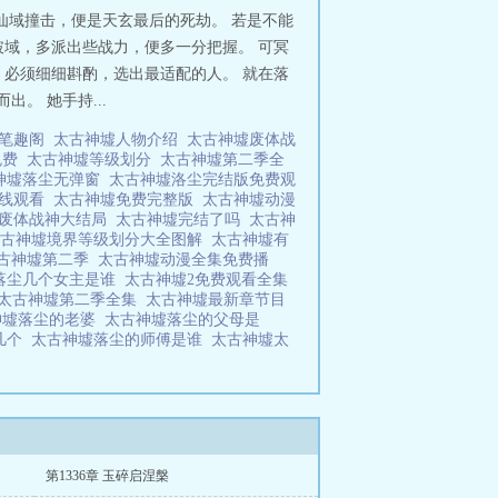
仙域撞击，便是天玄最后的死劫。 若是不能
域，多派出些战力，便多一分把握。 可冥
必须细细斟酌，选出最适配的人。 就在落
。 她手持...
新笔趣阁
太古神墟人物介绍
太古神墟废体战
免费
太古神墟等级划分
太古神墟第二季全
神墟落尘无弹窗
太古神墟洛尘完结版免费观
在线观看
太古神墟免费完整版
太古神墟动漫
墟废体战神大结局
太古神墟完结了吗
太古神
太古神墟境界等级划分大全图解
太古神墟有
古神墟第二季
太古神墟动漫全集免费播
落尘几个女主是谁
太古神墟2免费观看全集
太古神墟第二季全集
太古神墟最新章节目
神墟落尘的老婆
太古神墟落尘的父母是
几个
太古神墟落尘的师傅是谁
太古神墟太
第1336章 玉碎启涅槃