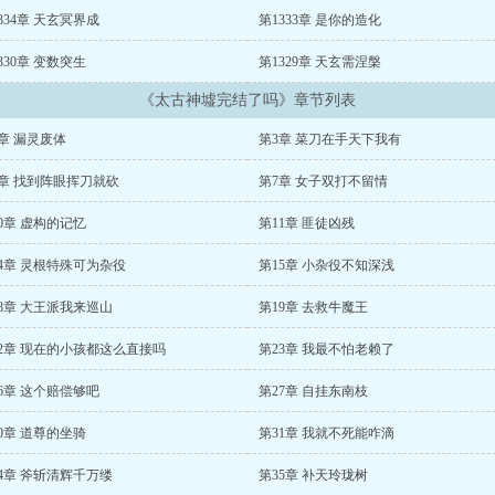
334章 天玄冥界成
第1333章 是你的造化
330章 变数突生
第1329章 天玄需涅槃
《太古神墟完结了吗》章节列表
章 漏灵废体
第3章 菜刀在手天下我有
6章 找到阵眼挥刀就砍
第7章 女子双打不留情
0章 虚构的记忆
第11章 匪徒凶残
4章 灵根特殊可为杂役
第15章 小杂役不知深浅
8章 大王派我来巡山
第19章 去救牛魔王
22章 现在的小孩都这么直接吗
第23章 我最不怕老赖了
6章 这个赔偿够吧
第27章 自挂东南枝
0章 道尊的坐骑
第31章 我就不死能咋滴
4章 斧斩清辉千万缕
第35章 补天玲珑树