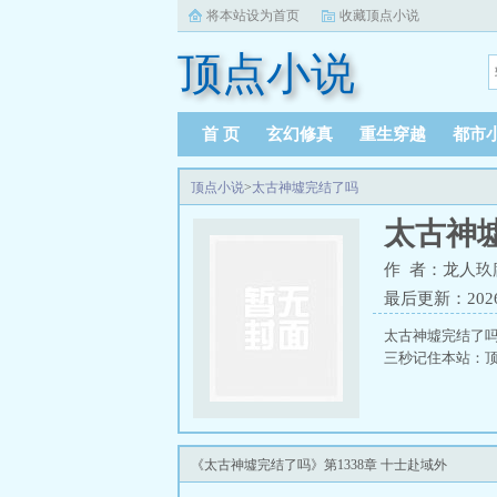
将本站设为首页
收藏顶点小说
顶点小说
首 页
玄幻修真
重生穿越
都市
顶点小说
>
太古神墟完结了吗
太古神
作 者：龙人玖
最后更新：2026-0
太古神墟完结了
三秒记住本站：顶点小
《太古神墟完结了吗》第1338章 十士赴域外