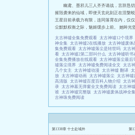
幽鸢、墨邪儿三人齐齐请战，言辞恳切
摧毁袭来的仙域，即便天玄此刻正在涅槃蜕
王星目前承载力有限，连同落霄在内，仅仅
尘默默权衡之际，魅姬缓步上前。 她眸光坚定
太古神墟全集免费观看
太古神墟12个境
神全集
太古神墟2在线播放
太古神墟废
集免费观看
太古神墟落尘是转世吗
太古
看
太古神墟2第二部叫什么
太古神墟听
全集免费播放在线观看
太古神墟落尘最
墟落尘境界
太古神墟免费阅读全文
太古
几个女主
太古神墟动漫
太古神墟 翻译
放
太古神墟动画
太古神墟落尘
太古神墟
高清版
太古神墟百度百科人物介绍
太古
录
太古神墓无弹窗全文免费阅读
太古神
谁
太古神墟完整版
太古神墟废体战神全
古神珠免费阅读
第1338章 十士赴域外
第1