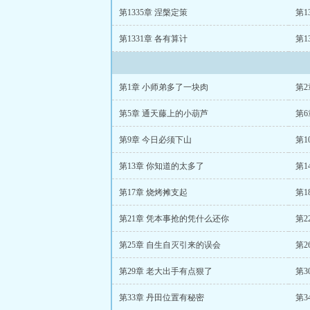
第1335章 涅槃定策
第1
第1331章 各有算计
第1
第1章 小师弟多了一块肉
第2
第5章 通天藤上的小葫芦
第
第9章 今日必须下山
第1
第13章 你知道的太多了
第1
第17章 烧烤摊支起
第1
第21章 凭本事抢的凭什么还你
第
第25章 自生自灭引来的误会
第2
第29章 老大出手有点狠了
第3
第33章 丹田位置有秘密
第3