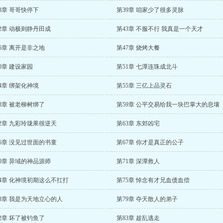
8章 哥哥快停下
第39章 咱家少了很多灵脉
2章 动极则静丹田成
第43章 不服不行 我真是一个天才
6章 离开是非之地
第47章 烧烤大餐
0章 建设家园
第51章 七潭连珠成北斗
4章 绑架化神境
第55章 三亿上品灵石
8章 被老柳树绑了
第59章 公平交易给我一块巴掌大的息壤
2章 九彩玲珑果很逆天
第63章 东郊凶宅
6章 没见过世面的书童
第67章 你才是真正的公子
0章 异域的神品源师
第71章 深潭救人
74章 化神境初期这么不扛打
第75章 悼念有才兄血债血偿
8章 我是为天地立心的人
第79章 夺天散人的弟子
2章 坏了被钓鱼了
第83章 趁乱逃走