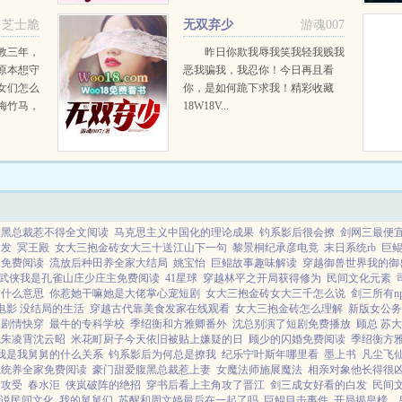
她的人生是开挂的，幸福的让人以
芝士脆
无双弃少
游魂007
为人生系统出了BUG！原本...
教三年，
昨日你欺我辱我笑我轻我贱我
原本想守
恶我骗我，我忍你！今日再且看
女们怎么
你，是如何跪下求我！精彩收藏
梅竹马，
18W18V...
艳无双的
似虎的倾
女包围
腹黑总裁惹不得全文阅读
马克思主义中国化的理论成果
钓系影后很会撩
剑网三最便
白发
冥王殿
女大三抱金砖女大三十送江山下一句
黎景桐纪承彦电竟
末日系统rb
巨
文免费阅读
流放后种田养全家大结局
姚宝怡
巨鲲故事趣味解读
穿越御兽世界我的御
武侠我是孔雀山庄少庄主免费阅读
41星球
穿越林平之开局获得修为
民间文化元素
是什么意思
你惹她干嘛她是大佬掌心宠短剧
女大三抱金砖女大三千怎么说
剑三所有n
电影 没结局的生活
穿越古代靠美食发家在线观看
女大三抱金砖怎么理解
新版女公务
走剧情快穿
最牛的专科学校
季绍衡和方雅卿番外
沈总别演了短剧免费播放
顾总 苏
凰朱凌霄沈云昭
米花町厨子今天依旧被贴上嫌疑的日
顾少的闪婚免费阅读
季绍衡方
我是我舅舅的什么关系
钓系影后为何总是撩我
纪乐宁叶斯年哪里看
墨上书
凡尘飞
系统养全家免费阅读
豪门甜爱腹黑总裁惹上妻
女魔法师施展魔法
相亲对象他长得很凶
角攻受
春水洰
侠岚破阵的绝招
穿书后看上主角攻了晋江
剑三成女好看的白发
民间
说民间文化
我的舅舅们
苏醒和周文婷最后在一起了吗
巨鲲目击事件
开局揭皇榜，