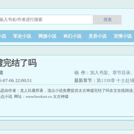
搜索
小说
军史小说
网游小说
科幻小说
灵异小说
言情小说
墟完结了吗
庸
动 作：
加入书架
、
章节目录
7-06 22:00:51
最新章节：
第1338章 十士赴
吗是由作者：龙人玖庸所著，顶点小说免费提供太古神墟完结了吗全文在线阅读
说 网址：www.booktxt.co 太古神墟