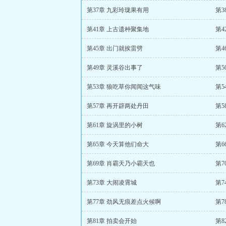
第37章 九彩玲珑果有用
第3
第41章 上古遗种聚集地
第4
第45章 出门就挨雷劈
第4
第49章 灵溪谷出事了
第5
第53章 狼吃草你闻闻这气味
第5
第57章 再开辟两处丹田
第5
第61章 旋涡里的小树
第6
第65章 今天算他们命大
第6
第69章 肖霸天乃小霸天也
第7
第73章 大闹凌霄城
第
第77章 劲风无痕差点火候啊
第7
第81章 拍卖会开始
第8