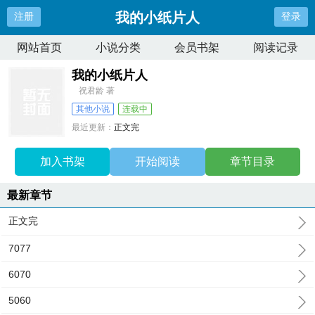
我的小纸片人
注册
登录
网站首页
小说分类
会员书架
阅读记录
我的小纸片人
祝君龄 著
其他小说
连载中
最近更新：
正文完
更新时间：
2025-11-26 10:25:19
加入书架
开始阅读
章节目录
最新章节
正文完
7077
6070
5060