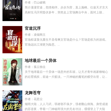
作者：巴山破晓
简介漫漫官途，危情相伴。步步为营，直上巅峰。仕途天才京大
高材生冯天明蛰伏多年，突然走上官场舞台中央，面对上级...
官道沉浮
作者：凌烟阁主
官场权谋复仇重生不圣母爽文官场是什么？官场是权力的游戏。
官场远比江湖更为险恶。...
地球最后一个异体
作者：孤云独去
关于地球最后一个异体一场意外的车祸，让天才青年画家柳铭心
的右臂残疾，前途一片黯淡。一只神秘的魔笔的横空出世，让...
龙舞苍穹
作者：花惹尘
烟雨大陆，人人习武，弱者朝不保夕，强者翻山倒海。身世成迷
的苏逆夜，带着一门神秘而强大的无名功法，缓缓登上了大陆