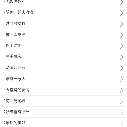
§无条件相守
§陪你一起去流浪
§逃向撒哈拉
§做一回巫医
§终于结婚
§白手成家
§爱情须经营
§艰难一家人
§天堂鸟的爱情
§荷西与艳遇
§沙漠也有绿洲
§最后的美好