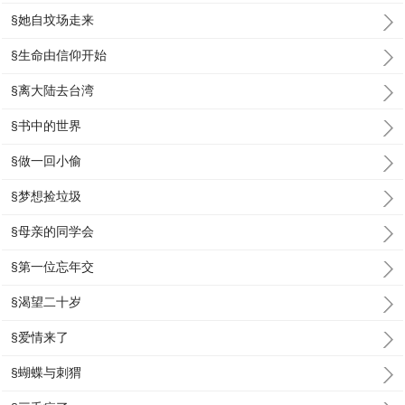
§她自坟场走来
§生命由信仰开始
§离大陆去台湾
§书中的世界
§做一回小偷
§梦想捡垃圾
§母亲的同学会
§第一位忘年交
§渴望二十岁
§爱情来了
§蝴蝶与刺猬