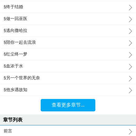
§终于结婚
§做一回巫医
§逃向撒哈拉
§陪你一起去流浪
§红尘终一梦
§血浓于水
§另一个世界的无奈
§他乡遇故知
查看更多章节...
章节列表
前言