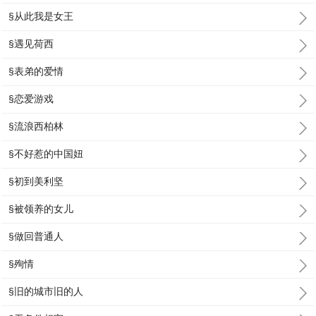
§从此我是女王
§遇见荷西
§表弟的爱情
§恋爱游戏
§流浪西柏林
§不好惹的中国妞
§初到美利坚
§被领养的女儿
§做回普通人
§殉情
§旧的城市旧的人