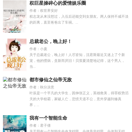
权巨星操碎心的爱情娱乐圈
作者：权世界安好
权志龙从来没想过，入伍后还能交到女朋友。两人保持不咸不淡
的距离，直至爸爸出了车祸。...
总裁老公，晚上好！
作者：小庞
关于总裁老公，晚上好！人尽皆知，沈君斯最近又迷上了个新
宠，他的惯病，贪新而厌旧！贝萤夏清楚地记得，这个男人，
当...
都市修仙之仙帝无敌
作者：秋分凉意
叶辰是一个平凡的大学生，因伸张正义，英雄救美，得罪权势滔
天的大学校霸，家破人亡，悲愤天道不公，意外穿越到修真
界，...
我有一个智能生命
作者：君子倩
关于我有一个智能生命炎龙铠甲，合体帝皇铠甲，合体刑天铠