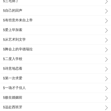
§三毛病了
§自己的回声
§有些意外来自上帝
§爱上毕加索
§从艺术到文学
§舞会上的辛德瑞拉
§二度入学校
§诗意地恋着
§第一次求爱
§一场才子佳人
§败在婚姻前
§远赴西班牙