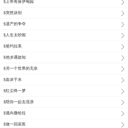
§上帝有座伊甸园
§突然诀别
§遗产的争夺
§人生太吵闹
§签约拉美
§他乡遇故知
§另一个世界的无奈
§血浓于水
§红尘终一梦
§陪你一起去流浪
§逃向撒哈拉
§做一回巫医