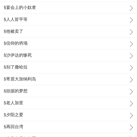
§宴会上的小奴隶
§人人皆平等
§他被卖了
§信仰的坍塌
§沙伊达的惨死
§别了撒哈拉
§寄居大加纳利岛
§拮据的梦想
§老人加里
§夕阳之爱
§再回台湾