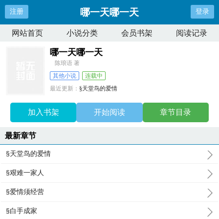
哪一天哪一天
注册
登录
网站首页
小说分类
会员书架
阅读记录
哪一天哪一天
陈琅语 著
其他小说
连载中
最近更新：
§天堂鸟的爱情
更新时间：
2026-02-07 03:54:46
加入书架
开始阅读
章节目录
最新章节
§天堂鸟的爱情
§艰难一家人
§爱情须经营
§白手成家